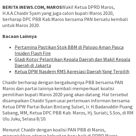
BERITA iNEWS.COM, MAROS
Wakil Ketua DPRD Maros,
H.A.A.Chaidir Syam yang juga calon bupati Maros 2020,
berharap DPC PBB Kab.Maros bersama PAN bersatu kembali
untuk Maros 2020.
Bacaan Lainnya
Pertamina Pastikan Stok BBM di Palopo Aman Pasca
Insiden Flash Fire
Gladi Kotor Pelantikan Kepala Daerah dan Wakil Kepala
Daerah di Jakarta
Ketua DPW Nasdem RMS Apresiasi Daerah Yang Terpilih
Chaidir berharap dengan bergabungnya PBB bersama PAN
Maros dan partai lainnya kembali memperkuat koalisi
pemilihan bupati Maros 2020 yang akan datang. Hal tersebut
disampaikan Chaidir Syam usai pertemuan informan bersama
Ketua DPW Partai Bulan Bintang Sulsel, Ir. H.Badaruddin Puang
Sabang, MM, Ketua DPC PBB Kab. Maros, Hj. Suriati, S.Sos, di RM
Ulu Juku, Selasa 8/10.
Menurut Chaidir dengan koalisi PAN PBB di Maros,
menunjukkan adanya kekuatan baru baik di DPRD Maros