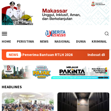
Loncat
ke
konten
Menu
Mobile
HOME
PERISTIWA
NEWS
NASIONAL
DUNIA
KRIMINAL
Sosialisasi Penerima Bantuan RTLH 2026
NEWS
Indosat dkk Lun
HEADLINES