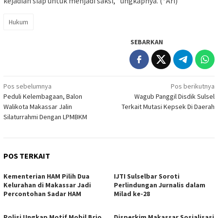
kejadian siap untuk menjadi saksi, “ungkapnya. (*Ari)
Hukum
SEBARKAN
Navigasi
Pos sebelumnya
Pos berikutnya
Peduli Kelembagaan, Balon
Wagub Panggil Disdik Sulsel
pos
Walikota Makassar Jalin
Terkait Mutasi Kepsek Di Daerah
Silaturrahmi Dengan LPMBKM
POS TERKAIT
Kementerian HAM Pilih Dua
IJTI Sulselbar Soroti
Kelurahan di Makassar Jadi
Perlindungan Jurnalis dalam
Percontohan Sadar HAM
Milad ke-28
Polisi Ungkap Motif Mobil Brio
Disperkim Makassar Sosialisasi