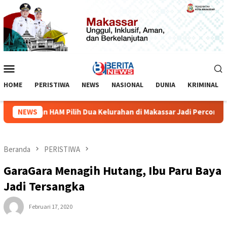
Loncat
ke
konten
Menu
Mobile
HOME
PERISTIWA
NEWS
NASIONAL
DUNIA
KRIMINAL
menterian HAM Pilih Dua Kelurahan di Makassar Jadi Percontoha
NEWS
Beranda
PERISTIWA
GaraGara Menagih Hutang, Ibu Paru Baya
Jadi Tersangka
Februari 17, 2020