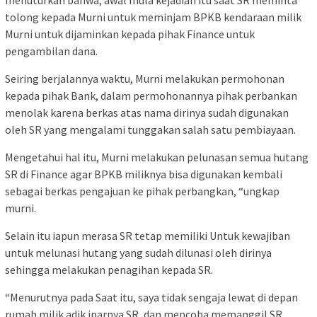
menuturkan bahwa, awal mula kejadian itu saat SR meminta
tolong kepada Murni untuk meminjam BPKB kendaraan milik
Murni untuk dijaminkan kepada pihak Finance untuk
pengambilan dana.
Seiring berjalannya waktu, Murni melakukan permohonan
kepada pihak Bank, dalam permohonannya pihak perbankan
menolak karena berkas atas nama dirinya sudah digunakan
oleh SR yang mengalami tunggakan salah satu pembiayaan.
Mengetahui hal itu, Murni melakukan pelunasan semua hutang
SR di Finance agar BPKB miliknya bisa digunakan kembali
sebagai berkas pengajuan ke pihak perbangkan, “ungkap
murni.
Selain itu iapun merasa SR tetap memiliki Untuk kewajiban
untuk melunasi hutang yang sudah dilunasi oleh dirinya
sehingga melakukan penagihan kepada SR.
“Menurutnya pada Saat itu, saya tidak sengaja lewat di depan
rumah milik adik iparnya SR, dan mencoba memanggil SR