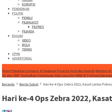
KORUPSI
PENDIDIKAN
POLITIK
PEMILU
PILWALKOT
PILPRES
PILKADA
RAGAM
VIDEO
BOLA
TEKNO
OPINI
ADVERTORIAL
NEWS
Roem Paparkan Lontara+ di Hadapan Peserta Australia Awards
Menteri LH
SD dan SMP Tingkatkan Pembinaan Atlet Usia Dini
MIND ID Perkuat Dukungan
Beranda
Berita Sulsel
Hari ke-4 Ops Zebra 2022, Kasat Lantas Polre
Hari ke-4 Ops Zebra 2022, Kasa