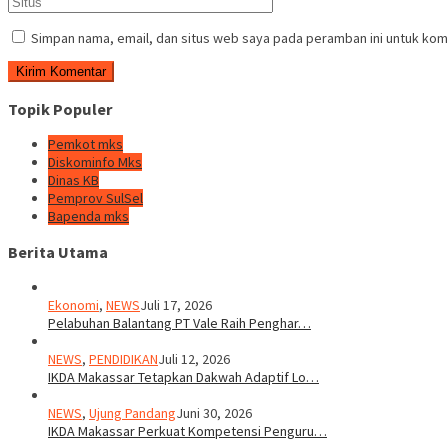
Simpan nama, email, dan situs web saya pada peramban ini untuk kom
Topik Populer
Pemkot mks
Diskominfo Mks
Dinas KB
Pemprov SulSel
Bapenda mks
Berita Utama
Ekonomi
,
NEWS
Juli 17, 2026
Pelabuhan Balantang PT Vale Raih Penghar…
NEWS
,
PENDIDIKAN
Juli 12, 2026
IKDA Makassar Tetapkan Dakwah Adaptif Lo…
NEWS
,
Ujung Pandang
Juni 30, 2026
IKDA Makassar Perkuat Kompetensi Penguru…