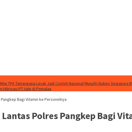
 Nilai TPA Tamangapa Layak Jadi Contoh Nasional
Munafri-Dubes Singapura B
 Hilirisasi PT Vale di Pomalaa
s Pangkep Bagi Vitamin ke Personelnya
t Lantas Polres Pangkep Bagi Vi