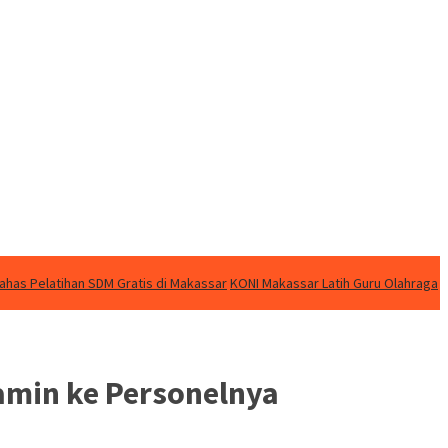
ahas Pelatihan SDM Gratis di Makassar
KONI Makassar Latih Guru Olahraga
tamin ke Personelnya