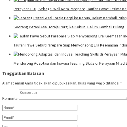
Perayaan HUT, Sebagai Wali Kota Parepare, Taufan Pawe: Terima Ka
Seorang Petani Asal Toraja Pergi ke Kebun, Belum Kembali Pulang
Taufan Pawe Sebut Parepare Siap Menyonsong Era Keemasan Indon
Mendorong Adaptasi dan Inovasi Teaching Skills di Perayaan Milad S
Tinggalkan Balasan
Alamat email Anda tidak akan dipublikasikan.
Ruas yang wajib ditandai
*
Komentar