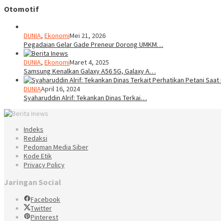
Otomotif
DUNIA
,
Ekonomi
Mei 21, 2026
Pegadaian Gelar Gade Preneur Dorong UMKM…
DUNIA
,
Ekonomi
Maret 4, 2025
Samsung Kenalkan Galaxy A56 5G, Galaxy A…
DUNIA
April 16, 2024
Syaharuddin Alrif: Tekankan Dinas Terkai…
Indeks
Redaksi
Pedoman Media Siber
Kode Etik
Privacy Policy
Jaringan Social
Facebook
Twitter
Pinterest