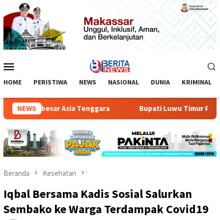
Loncat
ke
konten
Menu
Mobile
HOME
PERISTIWA
NEWS
NASIONAL
DUNIA
KRIMINAL
 AI Terbesar Asia Tenggara
NEWS
Bupati Luwu Timur Pastikan 
Beranda
Kesehatan
Iqbal Bersama Kadis Sosial Salurkan
Sembako ke Warga Terdampak Covid19