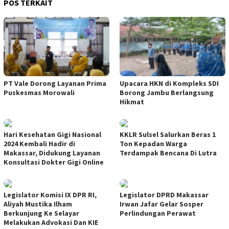
POS TERKAIT
PT Vale Dorong Layanan Prima
Upacara HKN di Kompleks SDI
Puskesmas Morowali
Borong Jambu Berlangsung
Hikmat
Hari Kesehatan Gigi Nasional
KKLR Sulsel Salurkan Beras 1
2024 Kembali Hadir di
Ton Kepadan Warga
Makassar, Didukung Layanan
Terdampak Bencana Di Lutra
Konsultasi Dokter Gigi Online
Legislator Komisi IX DPR RI,
Legislator DPRD Makassar
Aliyah Mustika Ilham
Irwan Jafar Gelar Sosper
Berkunjung Ke Selayar
Perlindungan Perawat
Melakukan Advokasi Dan KIE