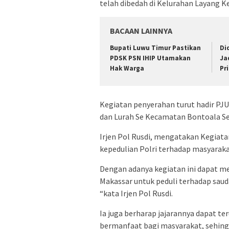
telah dibedah di Kelurahan Layang K
BACAAN LAINNYA
Bupati Luwu Timur Pastikan
Di
PDSK PSN IHIP Utamakan
Ja
Hak Warga
Pr
Kegiatan penyerahan turut hadir PJU
dan Lurah Se Kecamatan Bontoala Sen
Irjen Pol Rusdi, mengatakan Kegiat
kepedulian Polri terhadap masyaraka
Dengan adanya kegiatan ini dapat me
Makassar untuk peduli terhadap sau
“kata Irjen Pol Rusdi.
Ia juga berharap jajarannya dapat t
bermanfaat bagi masyarakat, sehin