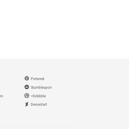
Pinterest
Stumbleupon
am
>Dribbble
n
Deviantart