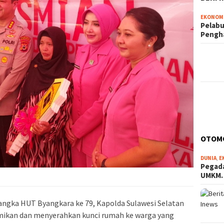
EKONOM
Pelabu
Pengh
OTOM
DUNIA
,
E
Pegada
UMKM
angka HUT Byangkara ke 79, Kapolda Sulawesi Selatan
mikan dan menyerahkan kunci rumah ke warga yang