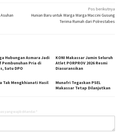
Pos berikutnya
 Asuhan
Hunian Baru untuk Warga Warga Maccini Gusung
Terima Rumah dari Polrestabes
ga Hubungan Asmara Jadi
KONI Makassar Jamin Seluruh
f Pembunuhan Pria di
Atlet PORPROV 2026 Resmi
s, Satu DPO
Diasuransikan
a Tak Mengkhianati Hasil
Munafri Tegaskan PSEL
Makassar Tetap Dilanjutkan
as yang wajib ditandai
*