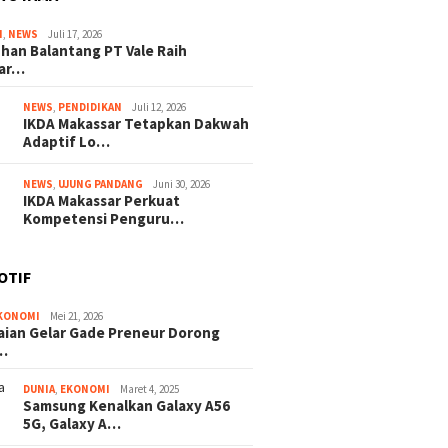
I
,
NEWS
Juli 17, 2026
han Balantang PT Vale Raih
ar…
NEWS
,
PENDIDIKAN
Juli 12, 2026
IKDA Makassar Tetapkan Dakwah
Adaptif Lo…
NEWS
,
UJUNG PANDANG
Juni 30, 2026
IKDA Makassar Perkuat
Kompetensi Penguru…
OTIF
KONOMI
Mei 21, 2026
ian Gelar Gade Preneur Dorong
…
DUNIA
,
EKONOMI
Maret 4, 2025
Samsung Kenalkan Galaxy A56
5G, Galaxy A…