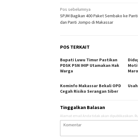
Navigasi
Pos sebelumnya
SPJM Bagikan 400 Paket Sembako ke Panti
pos
dan Panti Jompo di Makassar
POS TERKAIT
Bupati Luwu Timur Pastikan
Didu
PDSK PSN IHIP Utamakan Hak
Moti
Warga
Maro
Kominfo Makassar Bekali OPD
Usah
Cegah Risiko Serangan Siber
Tinggalkan Balasan
Alamat email Anda tidak akan dipublikasikan.
Ru