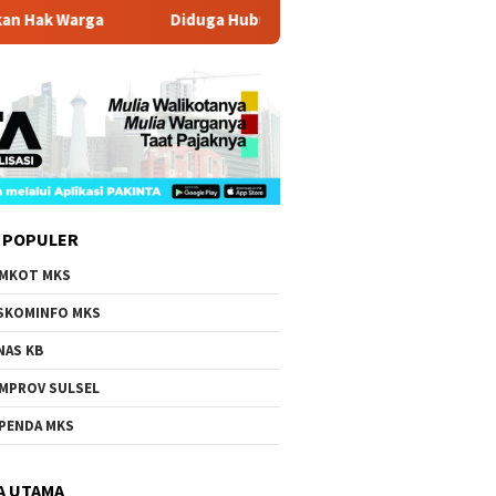
ga
Diduga Hubungan Asmara Jadi Motif Pembunuhan Pria 
 POPULER
MKOT MKS
SKOMINFO MKS
NAS KB
MPROV SULSEL
PENDA MKS
A UTAMA