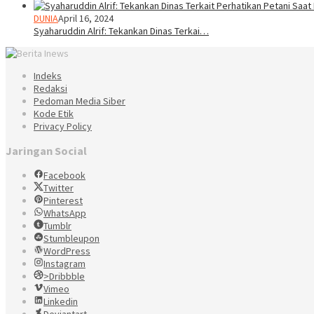
DUNIA
April 16, 2024
Syaharuddin Alrif: Tekankan Dinas Terkai…
Indeks
Redaksi
Pedoman Media Siber
Kode Etik
Privacy Policy
Jaringan Social
Facebook
Twitter
Pinterest
WhatsApp
Tumblr
Stumbleupon
WordPress
Instagram
>Dribbble
Vimeo
Linkedin