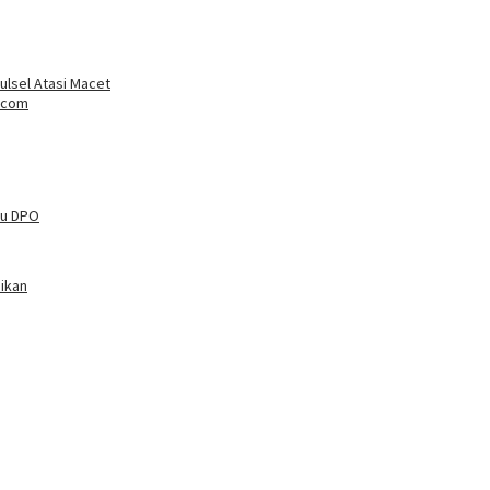
lsel Atasi Macet
s.com
tu DPO
ikan