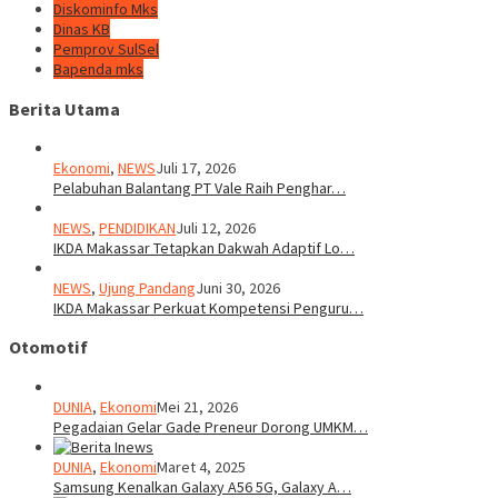
Diskominfo Mks
Dinas KB
Pemprov SulSel
Bapenda mks
Berita Utama
Ekonomi
,
NEWS
Juli 17, 2026
Pelabuhan Balantang PT Vale Raih Penghar…
NEWS
,
PENDIDIKAN
Juli 12, 2026
IKDA Makassar Tetapkan Dakwah Adaptif Lo…
NEWS
,
Ujung Pandang
Juni 30, 2026
IKDA Makassar Perkuat Kompetensi Penguru…
Otomotif
DUNIA
,
Ekonomi
Mei 21, 2026
Pegadaian Gelar Gade Preneur Dorong UMKM…
DUNIA
,
Ekonomi
Maret 4, 2025
Samsung Kenalkan Galaxy A56 5G, Galaxy A…