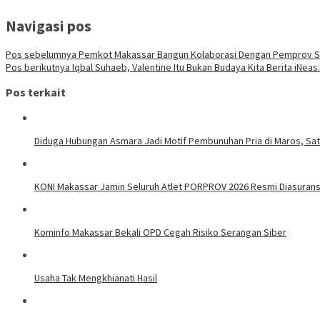
Navigasi pos
Pos sebelumnya
Pemkot Makassar Bangun Kolaborasi Dengan Pemprov Su
Pos berikutnya
Iqbal Suhaeb, Valentine Itu Bukan Budaya Kita Berita iNea
Pos terkait
Diduga Hubungan Asmara Jadi Motif Pembunuhan Pria di Maros, Sa
KONI Makassar Jamin Seluruh Atlet PORPROV 2026 Resmi Diasurans
Kominfo Makassar Bekali OPD Cegah Risiko Serangan Siber
Usaha Tak Mengkhianati Hasil