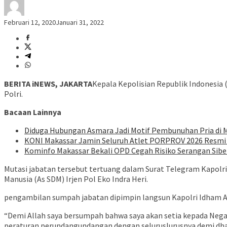
Februari 12, 2020
Januari 31, 2022
BERITA iNEWS, JAKARTA
Kepala Kepolisian Republik Indonesia 
Polri.
Bacaan Lainnya
Diduga Hubungan Asmara Jadi Motif Pembunuhan Pria di 
KONI Makassar Jamin Seluruh Atlet PORPROV 2026 Resmi 
Kominfo Makassar Bekali OPD Cegah Risiko Serangan Sibe
Mutasi jabatan tersebut tertuang dalam Surat Telegram Kapolri
Manusia (As SDM) Irjen Pol Eko Indra Heri.
pengambilan sumpah jabatan dipimpin langsun Kapolri Idham Azis 
“Demi Allah saya bersumpah bahwa saya akan setia kepada Nega
peraturan perundangundangan dengan seluruslurusnya demi dha