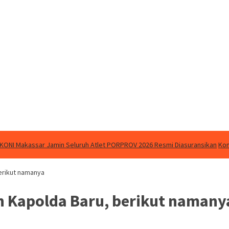
KONI Makassar Jamin Seluruh Atlet PORPROV 2026 Resmi Diasuransikan
Kom
berikut namanya
an Kapolda Baru, berikut namany