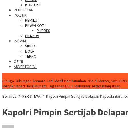
KORUPSI
PENDIDIKAN
POLITIK
PEMILU
PILWALKOT
PILPRES
PILKADA
RAGAM
VIDEO
BOLA
TEKNO
OPINI
ADVERTORIAL
NEWS
Diduga Hubungan Asmara Jadi Motif Pembunuhan Pria di Maros, Satu DPO
Mengkhianati Hasil
Munafri Tegaskan PSEL Makassar Tetap Dilanjutkan
Beranda
PERISTIWA
Kapolri Pimpin Sertijab Delapan Kapolda Baru, 
Kapolri Pimpin Sertijab Delap