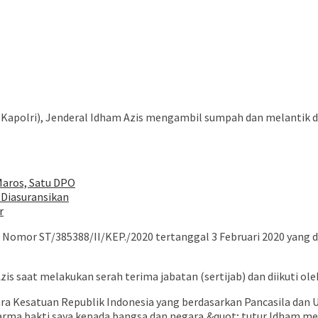
(Kapolri), Jenderal Idham Azis mengambil sumpah dan melantik d
Maros, Satu DPO
Diasuransikan
r
 Nomor ST/385388/II/KEP./2020 tertanggal 3 Februari 2020 yang 
saat melakukan serah terima jabatan (sertijab) dan diikuti oleh 
ra Kesatuan Republik Indonesia yang berdasarkan Pancasila dan
rma bakti saya kepada bangsa dan negara,&quot; tutur Idham m