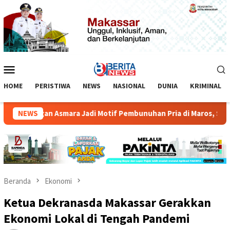
Loncat
ke
konten
Menu
Mobile
HOME
PERISTIWA
NEWS
NASIONAL
DUNIA
KRIMINAL
ubungan Asmara Jadi Motif Pembunuhan Pria di Maros, Satu DPO
NEWS
Beranda
Ekonomi
Ketua Dekranasda Makassar Gerakkan
Ekonomi Lokal di Tengah Pandemi