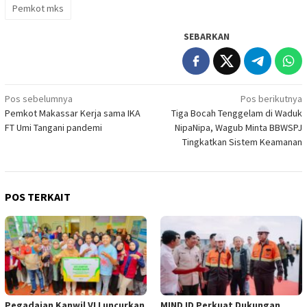
Pemkot mks
SEBARKAN
Navigasi
Pos sebelumnya
Pos berikutnya
Pemkot Makassar Kerja sama IKA
Tiga Bocah Tenggelam di Waduk
pos
FT Umi Tangani pandemi
NipaNipa, Wagub Minta BBWSPJ
Tingkatkan Sistem Keamanan
POS TERKAIT
Pegadaian Kanwil VI Luncurkan
MIND ID Perkuat Dukungan