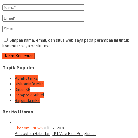
Simpan nama, email, dan situs web saya pada peramban ini untuk
komentar saya berikutnya.
Topik Populer
Pemkot mks
Diskominfo Mks
Dinas KB
Pemprov SulSel
Bapenda mks
Berita Utama
Ekonomi
,
NEWS
Juli 17, 2026
Pelabuhan Balantang PT Vale Raih Penghar…