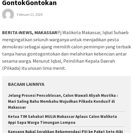
GontokGontokan
Februari 21, 2020
BERITA iNEWS, MAKASSAR
Pj Walikota Makassar, Iqbal Suhaeb
mengingatkan seluruh warganya untuk menjadikan pesta
demokrasi sebagai ajang memilih calon pemimpin yang terbaik
tanpa harus gontogontokan dan melahirkan kebencian antar
sesama warga. Menurut Iqbal, Pemilihan Kepala Daerah
(Pilkada) itu urusan lima menit.
BACAAN LAINNYA
Jelang Prosesi Pencoblosan, Calon Wawali Aliyah Mustika :
Mari Saling Bahu Membahu Wujudkan Pilkada Kondusif di
Makassar
Ketua TIM Sahabat MULIA Makassar Aplaus Calon Walikota
Appi Sapa Warga Timungan Lompoa
Kaesang Bakal Serahkan Rekomendasi PSI ke Paket Seto-Kiki