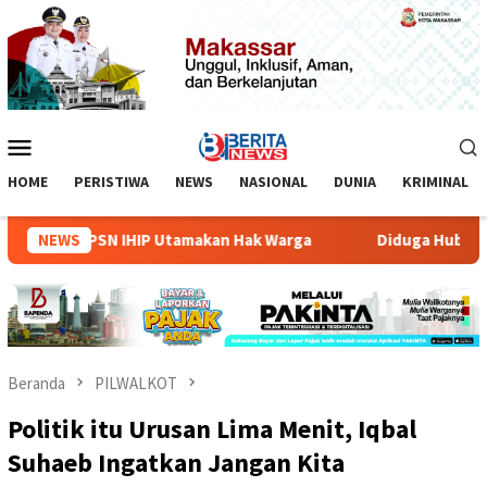
Loncat
ke
konten
Menu
Mobile
HOME
PERISTIWA
NEWS
NASIONAL
DUNIA
KRIMINAL
n PDSK PSN IHIP Utamakan Hak Warga
NEWS
Diduga Hubungan As
Beranda
PILWALKOT
Politik itu Urusan Lima Menit, Iqbal
Suhaeb Ingatkan Jangan Kita