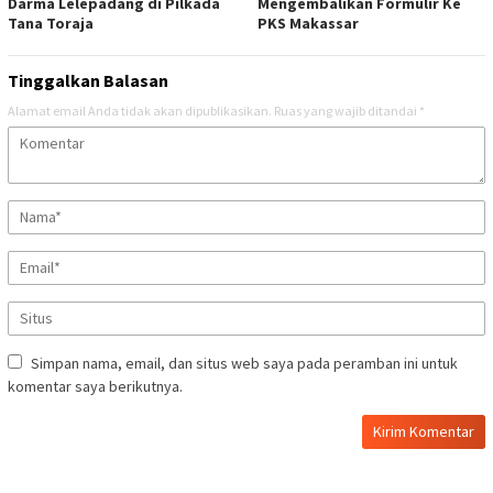
Darma Lelepadang di Pilkada
Mengembalikan Formulir Ke
Tana Toraja
PKS Makassar
Tinggalkan Balasan
Alamat email Anda tidak akan dipublikasikan.
Ruas yang wajib ditandai
*
Simpan nama, email, dan situs web saya pada peramban ini untuk
komentar saya berikutnya.