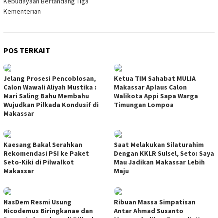
Kebudayaan Bertandang Tiga
Kementerian
POS TERKAIT
Jelang Prosesi Pencoblosan,
Ketua TIM Sahabat MULIA
Calon Wawali Aliyah Mustika :
Makassar Aplaus Calon
Mari Saling Bahu Membahu
Walikota Appi Sapa Warga
Wujudkan Pilkada Kondusif di
Timungan Lompoa
Makassar
Kaesang Bakal Serahkan
Saat Melakukan Silaturahim
Rekomendasi PSI ke Paket
Dengan KKLR Sulsel, Seto: Saya
Seto-Kiki di Pilwalkot
Mau Jadikan Makassar Lebih
Makassar
Maju
NasDem Resmi Usung
Ribuan Massa Simpatisan
Nicodemus Biringkanae dan
Antar Ahmad Susanto