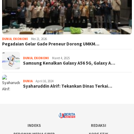
DUNIA
,
EKONOMI
Mei 21, 2026
Pegadaian Gelar Gade Preneur Dorong UMKM…
DUNIA
,
EKONOMI
Maret 4, 2025
Samsung Kenalkan Galaxy A56 5G, Galaxy A…
DUNIA
April 16, 2024
Syaharuddin Alrif: Tekankan Dinas Terkai…
INDEKS
REDAKSI