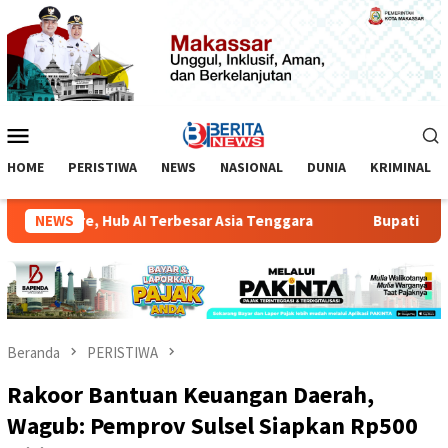
Loncat
ke
konten
Menu
Mobile
HOME
PERISTIWA
NEWS
NASIONAL
DUNIA
KRIMINAL
ankore, Hub AI Terbesar Asia Tenggara
NEWS
Bupati Luwu Timu
Beranda
PERISTIWA
Rakoor Bantuan Keuangan Daerah,
Wagub: Pemprov Sulsel Siapkan Rp500