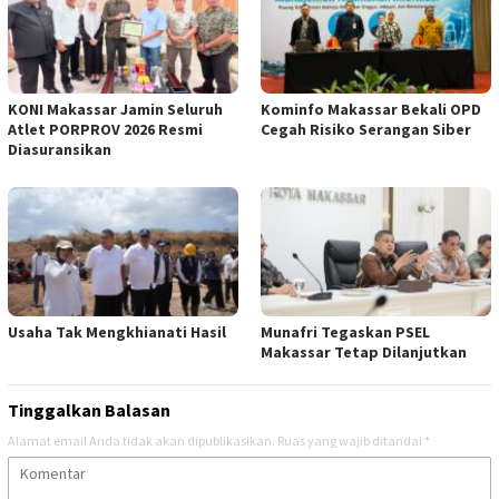
KONI Makassar Jamin Seluruh
Kominfo Makassar Bekali OPD
Atlet PORPROV 2026 Resmi
Cegah Risiko Serangan Siber
Diasuransikan
Usaha Tak Mengkhianati Hasil
Munafri Tegaskan PSEL
Makassar Tetap Dilanjutkan
Tinggalkan Balasan
Alamat email Anda tidak akan dipublikasikan.
Ruas yang wajib ditandai
*