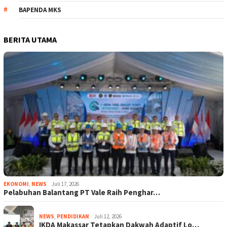
BAPENDA MKS
BERITA UTAMA
EKONOMI
,
NEWS
Juli 17, 2026
Pelabuhan Balantang PT Vale Raih Penghar…
NEWS
,
PENDIDIKAN
Juli 12, 2026
IKDA Makassar Tetapkan Dakwah Adaptif Lo…