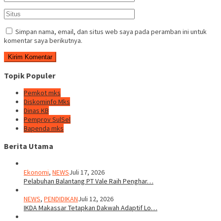
Simpan nama, email, dan situs web saya pada peramban ini untuk
komentar saya berikutnya.
Topik Populer
Pemkot mks
Diskominfo Mks
Dinas KB
Pemprov SulSel
Bapenda mks
Berita Utama
Ekonomi
,
NEWS
Juli 17, 2026
Pelabuhan Balantang PT Vale Raih Penghar…
NEWS
,
PENDIDIKAN
Juli 12, 2026
IKDA Makassar Tetapkan Dakwah Adaptif Lo…