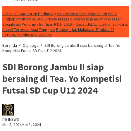
NEWS
IJTI Sulselbar Soroti Perlindungan Jurnalis dalam Milad ke-28
Polisi
Ungkap Motif Mobil Brio Dirusak Massa di Maros
Disperkim Makassar
Sosialisasi Penerima Bantuan RTLH 2026
Indosat dkk Luncurkan Zankore,
Hub AI Terbesar Asia Tenggara
Pendapatan Makassar Tembus 49
Persen, Surplus Rp130 Miliar
Beranda
Olahraga
SDI Borong Jambu II siap bersaing di Tea. Yo
Kompetisi Futsal SD Cup U12 2024
SDI Borong Jambu II siap
bersaing di Tea. Yo Kompetisi
Futsal SD Cup U12 2024
ITE INEWS
Mei 3, 2024
Mei 3, 2024