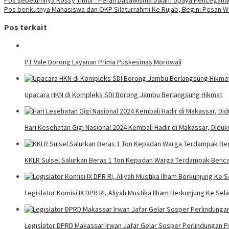
Pos berikutnya
Mahasiswa dan OKP Silaturrahmi Ke Rujab, Begini Pesan W
Pos terkait
PT Vale Dorong Layanan Prima Puskesmas Morowali
Upacara HKN di Kompleks SDI Borong Jambu Berlangsung Hikmat
Hari Kesehatan Gigi Nasional 2024 Kembali Hadir di Makassar, Diduk
KKLR Sulsel Salurkan Beras 1 Ton Kepadan Warga Terdampak Bencan
Legislator Komisi IX DPR RI, Aliyah Mustika Ilham Berkunjung Ke S
Legislator DPRD Makassar Irwan Jafar Gelar Sosper Perlindungan 