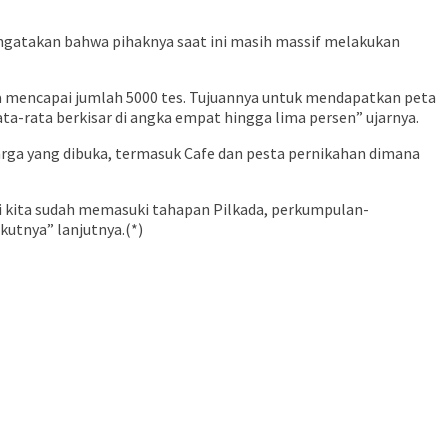
ngatakan bahwa pihaknya saat ini masih massif melakukan
ga mencapai jumlah 5000 tes. Tujuannya untuk mendapatkan peta
 rata-rata berkisar di angka empat hingga lima persen” ujarnya.
 warga yang dibuka, termasuk Cafe dan pesta pernikahan dimana
ni kita sudah memasuki tahapan Pilkada, perkumpulan-
kutnya” lanjutnya.(*)