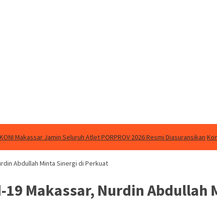
KONI Makassar Jamin Seluruh Atlet PORPROV 2026 Resmi Diasuransikan
Kom
din Abdullah Minta Sinergi di Perkuat
-19 Makassar, Nurdin Abdullah M