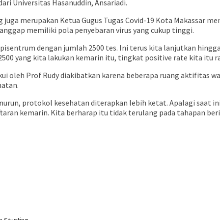
ri Universitas Hasanuddin, Ansariadi.
ng juga merupakan Ketua Gugus Tugas Covid-19 Kota Makassar me
ianggap memiliki pola penyebaran virus yang cukup tinggi.
pisentrum dengan jumlah 2500 tes. Ini terus kita lanjutkan hing
2500 yang kita lakukan kemarin itu, tingkat positive rate kita itu
iakui oleh Prof Rudy diakibatkan karena beberapa ruang aktifitas
hatan.
urun, protokol kesehatan diterapkan lebih ketat. Apalagi saat i
aran kemarin. Kita berharap itu tidak terulang pada tahapan beri
 Stunting