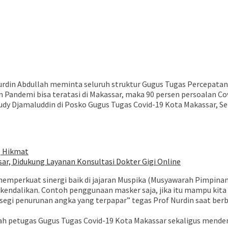
Nurdin Abdullah meminta seluruh struktur Gugus Tugas Percepata
 Pandemi bisa teratasi di Makassar, maka 90 persen persoalan Covid
dy Djamaluddin di Posko Gugus Tugas Covid-19 Kota Makassar, Sen
g Hikmat
sar, Didukung Layanan Konsultasi Dokter Gigi Online
memperkuat sinergi baik di jajaran Muspika (Musyawarah Pimpina
kita kendalikan. Contoh penggunaan masker saja, jika itu mampu k
segi penurunan angka yang terpapar” tegas Prof Nurdin saat berb
h petugas Gugus Tugas Covid-19 Kota Makassar sekaligus mende