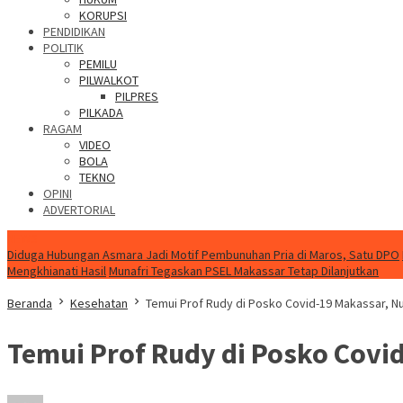
KORUPSI
PENDIDIKAN
POLITIK
PEMILU
PILWALKOT
PILPRES
PILKADA
RAGAM
VIDEO
BOLA
TEKNO
OPINI
ADVERTORIAL
NEWS
Diduga Hubungan Asmara Jadi Motif Pembunuhan Pria di Maros, Satu DPO
Mengkhianati Hasil
Munafri Tegaskan PSEL Makassar Tetap Dilanjutkan
Beranda
Kesehatan
Temui Prof Rudy di Posko Covid-19 Makassar, Nur
Temui Prof Rudy di Posko Covid