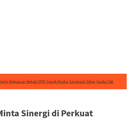
info Makassar Bekali OPD Cegah Risiko Serangan Siber
Usaha Tak
inta Sinergi di Perkuat