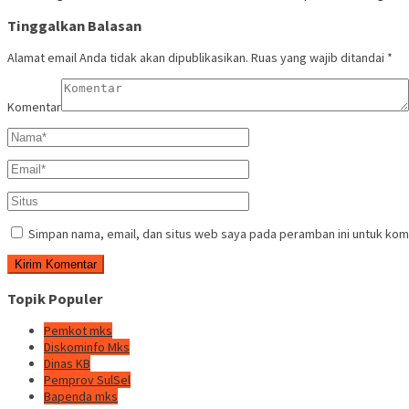
Tinggalkan Balasan
Alamat email Anda tidak akan dipublikasikan.
Ruas yang wajib ditandai
*
Komentar
Simpan nama, email, dan situs web saya pada peramban ini untuk kom
Topik Populer
Pemkot mks
Diskominfo Mks
Dinas KB
Pemprov SulSel
Bapenda mks