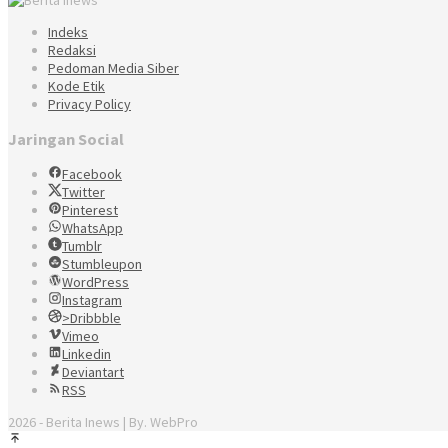
Indeks
Redaksi
Pedoman Media Siber
Kode Etik
Privacy Policy
Jaringan Social
Facebook
Twitter
Pinterest
WhatsApp
Tumblr
Stumbleupon
WordPress
Instagram
>Dribbble
Vimeo
Linkedin
Deviantart
RSS
2026 - Berita Inews | By. WebPro