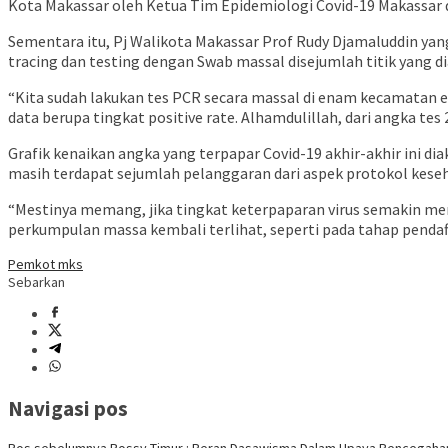
Kota Makassar oleh Ketua Tim Epidemiologi Covid-19 Makassar da
Sementara itu, Pj Walikota Makassar Prof Rudy Djamaluddin ya
tracing dan testing dengan Swab massal disejumlah titik yang d
“Kita sudah lakukan tes PCR secara massal di enam kecamatan e
data berupa tingkat positive rate. Alhamdulillah, dari angka tes 
Grafik kenaikan angka yang terpapar Covid-19 akhir-akhir ini d
masih terdapat sejumlah pelanggaran dari aspek protokol kese
“Mestinya memang, jika tingkat keterpaparan virus semakin men
perkumpulan massa kembali terlihat, seperti pada tahap pendaft
Pemkot mks
Sebarkan
Navigasi pos
Pos sebelumnya
Rossy Timur : Peran Dasawisma Dalam Upaya Pencegahan