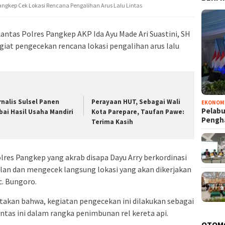
angkep Cek Lokasi Rencana Pengalihan Arus Lalu Lintas
ntas Polres Pangkep AKP Ida Ayu Made Ari Suastini, SH
iat pengecekan rencana lokasi pengalihan arus lalu
rnalis Sulsel Panen
Perayaan HUT, Sebagai Wali
EKONOM
Pelabu
bai Hasil Usaha Mandiri
Kota Parepare, Taufan Pawe:
Pengh
Terima Kasih
lres Pangkep yang akrab disapa Dayu Arry berkordinasi
lan dan mengecek langsung lokasi yang akan dikerjakan
c. Bungoro.
akan bahwa, kegiatan pengecekan ini dilakukan sebagai
intas ini dalam rangka penimbunan rel kereta api.
OTOM