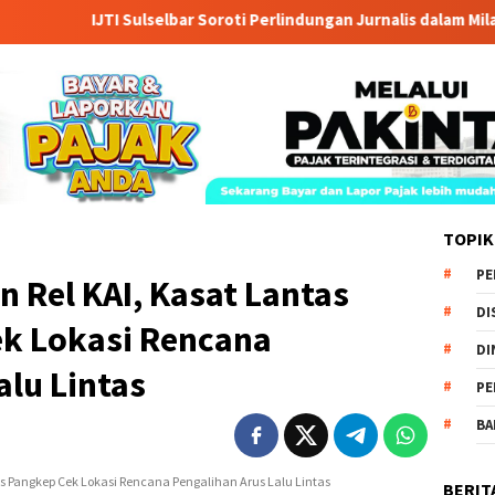
IJTI Sulselbar Soroti Perlindungan Jurnalis dalam Milad ke-28
TOPIK
PE
 Rel KAI, Kasat Lantas
DI
ek Lokasi Rencana
DI
alu Lintas
PE
BA
BERIT