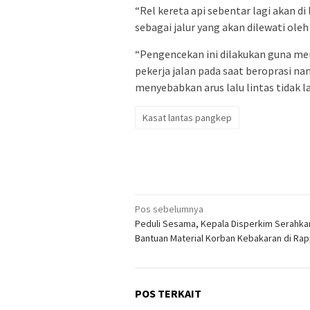
“Rel kereta api sebentar lagi akan di
sebagai jalur yang akan dilewati ole
“Pengencekan ini dilakukan guna m
pekerja jalan pada saat beroprasi na
menyebabkan arus lalu lintas tidak la
Kasat lantas pangkep
Navigasi
Pos sebelumnya
Peduli Sesama, Kepala Disperkim Serahka
pos
Bantuan Material Korban Kebakaran di Rap
POS TERKAIT