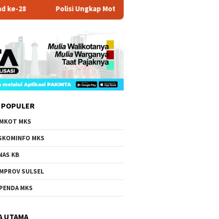
Polisi Ungkap Motif Mobil Brio Dirusak Massa di Maros
 POPULER
MKOT MKS
SKOMINFO MKS
NAS KB
MPROV SULSEL
PENDA MKS
A UTAMA