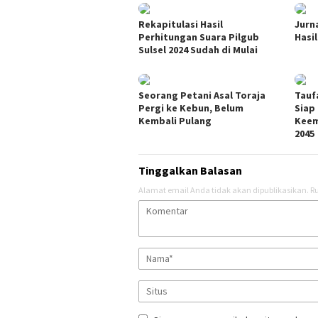
Rekapitulasi Hasil
Jurn
Perhitungan Suara Pilgub
Hasi
Sulsel 2024 Sudah di Mulai
Seorang Petani Asal Toraja
Tauf
Pergi ke Kebun, Belum
Siap
Kembali Pulang
Keem
2045
Tinggalkan Balasan
Alamat email Anda tidak akan dipublikasikan.
Ru