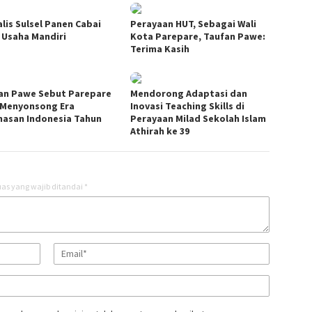
alis Sulsel Panen Cabai
Perayaan HUT, Sebagai Wali
l Usaha Mandiri
Kota Parepare, Taufan Pawe:
Terima Kasih
an Pawe Sebut Parepare
Mendorong Adaptasi dan
 Menyonsong Era
Inovasi Teaching Skills di
asan Indonesia Tahun
Perayaan Milad Sekolah Islam
Athirah ke 39
as yang wajib ditandai
*