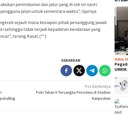
 lakukan penimbunan dan jalur yang di cek ini nanti
h pengguna jalan untuk sementara waktu”, Ujarnya.
engecek sejauh mana kesiapan pihak penanggung jawab
nti sehingga tidak terjadi kepadatan kendaraan yang
ncar”, terang Kasat.(**)
DUNIA
,
E
SEBARKAN
Pegada
UMKM
Pos berikutnya
n
Polri Tahan 6 Tersangka Peristiwa di Stadion
pokalling
Kanjuruhan