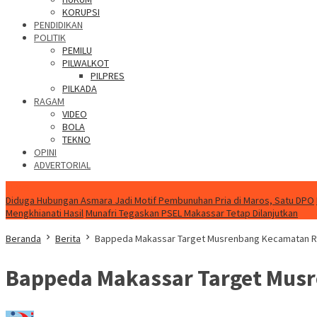
KORUPSI
PENDIDIKAN
POLITIK
PEMILU
PILWALKOT
PILPRES
PILKADA
RAGAM
VIDEO
BOLA
TEKNO
OPINI
ADVERTORIAL
NEWS
Diduga Hubungan Asmara Jadi Motif Pembunuhan Pria di Maros, Satu DPO
Mengkhianati Hasil
Munafri Tegaskan PSEL Makassar Tetap Dilanjutkan
Beranda
Berita
Bappeda Makassar Target Musrenbang Kecamatan R
Bappeda Makassar Target Mus