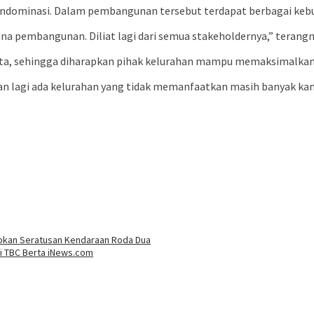
 mendominasi. Dalam pembangunan tersebut terdapat berbagai k
na pembangunan. Diliat lagi dari semua stakeholdernya,” terangn
Juta, sehingga diharapkan pihak kelurahan mampu memaksimalkan
gan lagi ada kelurahan yang tidak memanfaatkan masih banyak kan
ibkan Seratusan Kendaraan Roda Dua
si TBC Berta iNews.com