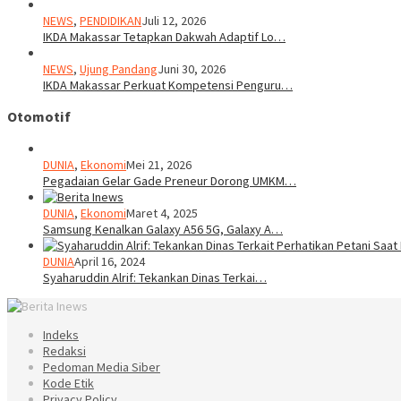
NEWS
,
PENDIDIKAN
Juli 12, 2026
IKDA Makassar Tetapkan Dakwah Adaptif Lo…
NEWS
,
Ujung Pandang
Juni 30, 2026
IKDA Makassar Perkuat Kompetensi Penguru…
Otomotif
DUNIA
,
Ekonomi
Mei 21, 2026
Pegadaian Gelar Gade Preneur Dorong UMKM…
DUNIA
,
Ekonomi
Maret 4, 2025
Samsung Kenalkan Galaxy A56 5G, Galaxy A…
DUNIA
April 16, 2024
Syaharuddin Alrif: Tekankan Dinas Terkai…
Indeks
Redaksi
Pedoman Media Siber
Kode Etik
Privacy Policy