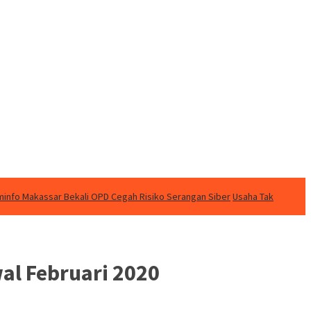
info Makassar Bekali OPD Cegah Risiko Serangan Siber
Usaha Tak
l Februari 2020