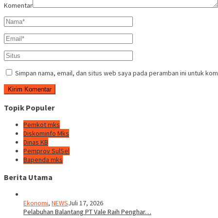
Komentar
Simpan nama, email, dan situs web saya pada peramban ini untuk kom
Topik Populer
Pemkot mks
Diskominfo Mks
Dinas KB
Pemprov SulSel
Bapenda mks
Berita Utama
Ekonomi
,
NEWS
Juli 17, 2026
Pelabuhan Balantang PT Vale Raih Penghar…