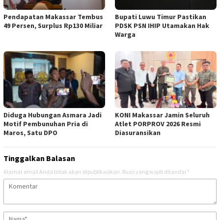
Pendapatan Makassar Tembus
Bupati Luwu Timur Pastikan
49 Persen, Surplus Rp130 Miliar
PDSK PSN IHIP Utamakan Hak
Warga
Diduga Hubungan Asmara Jadi
KONI Makassar Jamin Seluruh
Motif Pembunuhan Pria di
Atlet PORPROV 2026 Resmi
Maros, Satu DPO
Diasuransikan
Tinggalkan Balasan
Alamat email Anda tidak akan dipublikasikan.
Ruas yang wajib ditandai
*