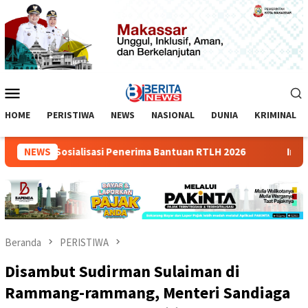
Loncat
ke
konten
Menu
Mobile
HOME
PERISTIWA
NEWS
NASIONAL
DUNIA
KRIMINAL
kassar Sosialisasi Penerima Bantuan RTLH 2026
NEWS
Indosat 
Beranda
PERISTIWA
Disambut Sudirman Sulaiman di
Rammang-rammang, Menteri Sandiaga