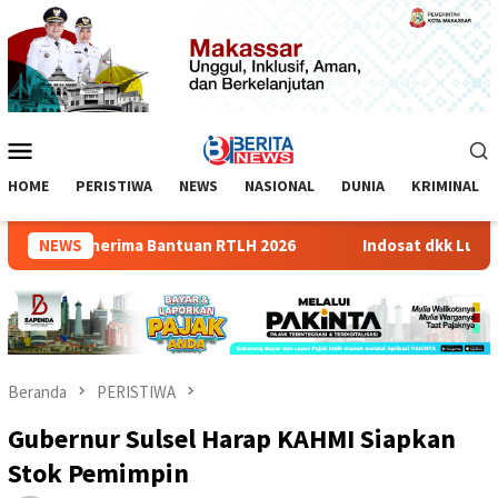
Loncat
ke
konten
Menu
Mobile
HOME
PERISTIWA
NEWS
NASIONAL
DUNIA
KRIMINAL
sasi Penerima Bantuan RTLH 2026
NEWS
Indosat dkk Luncurkan Z
Beranda
PERISTIWA
Gubernur Sulsel Harap KAHMI Siapkan
Stok Pemimpin