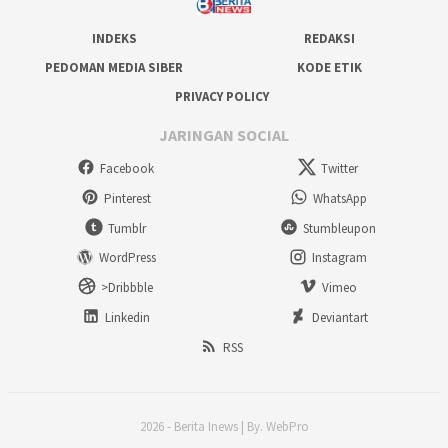
INDEKS
REDAKSI
PEDOMAN MEDIA SIBER
KODE ETIK
PRIVACY POLICY
JARINGAN SOCIAL
Facebook
Twitter
Pinterest
WhatsApp
Tumblr
Stumbleupon
WordPress
Instagram
>Dribbble
Vimeo
Linkedin
Deviantart
RSS
2026 - Berita Inews | By. WebPro