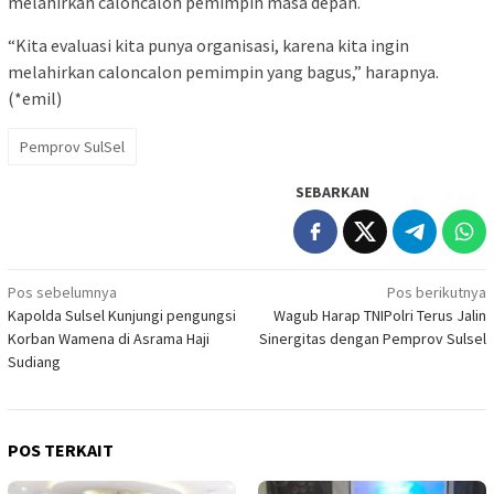
melahirkan caloncalon pemimpin masa depan.
“Kita evaluasi kita punya organisasi, karena kita ingin
melahirkan caloncalon pemimpin yang bagus,” harapnya.
(*emil)
Pemprov SulSel
SEBARKAN
Navigasi
Pos sebelumnya
Pos berikutnya
Kapolda Sulsel Kunjungi pengungsi
Wagub Harap TNIPolri Terus Jalin
pos
Korban Wamena di Asrama Haji
Sinergitas dengan Pemprov Sulsel
Sudiang
POS TERKAIT