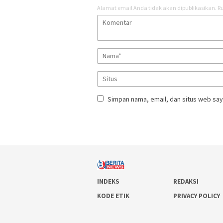
Alamat email Anda tidak akan dipublikasikan.
Ru
Simpan nama, email, dan situs web say
INDEKS
REDAKSI
KODE ETIK
PRIVACY POLICY