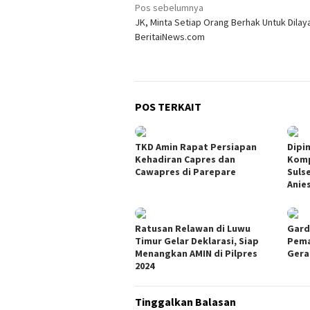
Navigasi
Pos sebelumnya
JK, Minta Setiap Orang Berhak Untuk Dilay
pos
BeritaiNews.com
POS TERKAIT
TKD Amin Rapat Persiapan
Dipi
Kehadiran Capres dan
Komp
Cawapres di Parepare
Suls
Anie
Ratusan Relawan di Luwu
Gard
Timur Gelar Deklarasi, Siap
Pema
Menangkan AMIN di Pilpres
Gera
2024
Tinggalkan Balasan