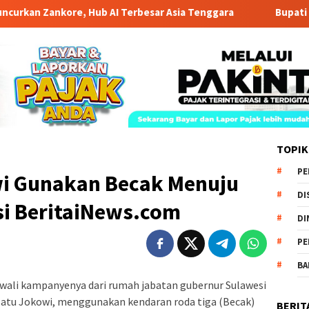
Zankore, Hub AI Terbesar Asia Tenggara
Bupati Luwu Tim
TOPIK
PE
i Gunakan Becak Menuju
DI
i BeritaiNews.com
DI
PE
BA
li kampanyenya dari rumah jabatan gubernur Sulawesi
 satu Jokowi, menggunakan kendaran roda tiga (Becak)
BERIT