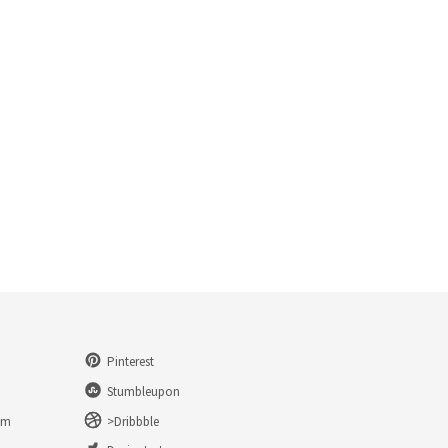
Pinterest
Stumbleupon
am
>Dribbble