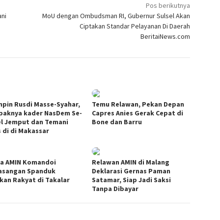
Pos berikutnya
ani
MoU dengan Ombudsman RI, Gubernur Sulsel Akan
Ciptakan Standar Pelayanan Di Daerah
BeritaiNews.com
mpin Rusdi Masse-Syahar,
Temu Relawan, Pekan Depan
aknya kader NasDem Se-
Capres Anies Gerak Cepat di
el Jemput dan Temani
Bone dan Barru
s di di Makassar
a AMIN Komandoi
Relawan AMIN di Malang
sangan Spanduk
Deklarasi Gernas Paman
kan Rakyat di Takalar
Satamar, Siap Jadi Saksi
Tanpa Dibayar