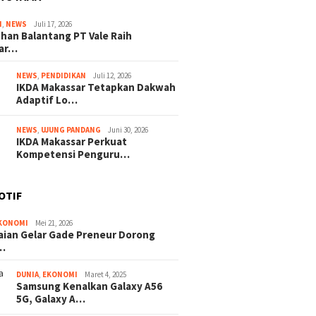
I
,
NEWS
Juli 17, 2026
han Balantang PT Vale Raih
ar…
NEWS
,
PENDIDIKAN
Juli 12, 2026
IKDA Makassar Tetapkan Dakwah
Adaptif Lo…
NEWS
,
UJUNG PANDANG
Juni 30, 2026
IKDA Makassar Perkuat
Kompetensi Penguru…
OTIF
KONOMI
Mei 21, 2026
ian Gelar Gade Preneur Dorong
…
DUNIA
,
EKONOMI
Maret 4, 2025
Samsung Kenalkan Galaxy A56
5G, Galaxy A…