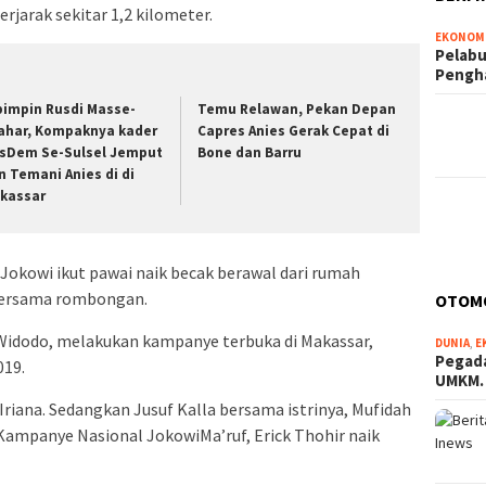
jarak sekitar 1,2 kilometer.
EKONOM
Pelabu
Pengh
pimpin Rusdi Masse-
Temu Relawan, Pekan Depan
ahar, Kompaknya kader
Capres Anies Gerak Cepat di
sDem Se-Sulsel Jemput
Bone dan Barru
n Temani Anies di di
kassar
okowi ikut pawai naik becak berawal dari rumah
 bersama rombongan.
OTOM
 Widodo, melakukan kampanye terbuka di Makassar,
DUNIA
,
E
Pegada
019.
UMKM
 Iriana. Sedangkan Jusuf Kalla bersama istrinya, Mufidah
Kampanye Nasional JokowiMa’ruf, Erick Thohir naik