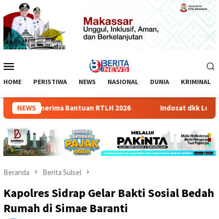
Loncat
ke
konten
Menu
Mobile
HOME
PERISTIWA
NEWS
NASIONAL
DUNIA
KRIMINAL
sasi Penerima Bantuan RTLH 2026
NEWS
Indosat dkk Luncurkan 
Beranda
Berita Sulsel
Kapolres Sidrap Gelar Bakti Sosial Bedah
Rumah di Simae Baranti