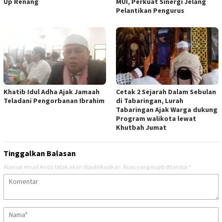
Up Renang
MUI, Perkuat Sinergi Jelang
Pelantikan Pengurus
Khatib Idul Adha Ajak Jamaah
Cetak 2 Sejarah Dalam Sebulan
Teladani Pengorbanan Ibrahim
di Tabaringan, Lurah
Tabaringan Ajak Warga dukung
Program walikota lewat
Khutbah Jumat
Tinggalkan Balasan
Alamat email Anda tidak akan dipublikasikan.
Ruas yang wajib ditandai
*