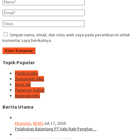
Simpan nama, email, dan situs web saya pada peramban ini untuk
komentar saya berikutnya.
Topik Populer
Pemkot mks
Diskominfo Mks
Dinas KB
Pemprov SulSel
Bapenda mks
Berita Utama
Ekonomi
,
NEWS
Juli 17, 2026
Pelabuhan Balantang PT Vale Raih Penghar…