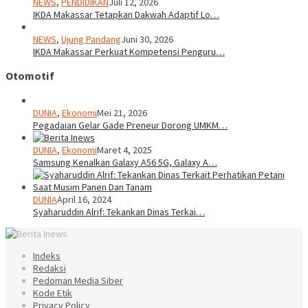
NEWS
,
PENDIDIKAN
Juli 12, 2026
IKDA Makassar Tetapkan Dakwah Adaptif Lo…
NEWS
,
Ujung Pandang
Juni 30, 2026
IKDA Makassar Perkuat Kompetensi Penguru…
Otomotif
DUNIA
,
Ekonomi
Mei 21, 2026
Pegadaian Gelar Gade Preneur Dorong UMKM…
DUNIA
,
Ekonomi
Maret 4, 2025
Samsung Kenalkan Galaxy A56 5G, Galaxy A…
DUNIA
April 16, 2024
Syaharuddin Alrif: Tekankan Dinas Terkai…
Indeks
Redaksi
Pedoman Media Siber
Kode Etik
Privacy Policy