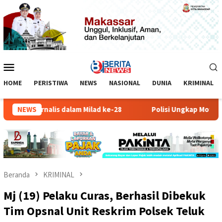
Loncat
ke
konten
Menu
Mobile
HOME
PERISTIWA
NEWS
NASIONAL
DUNIA
KRIMINAL
ngan Jurnalis dalam Milad ke-28
NEWS
Polisi Ungkap Motif Mobil
Beranda
KRIMINAL
Mj (19) Pelaku Curas, Berhasil Dibekuk
Tim Opsnal Unit Reskrim Polsek Teluk