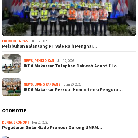
EKONOMI
,
NEWS
Juli 17, 2026
Pelabuhan Balantang PT Vale Raih Penghar…
NEWS
,
PENDIDIKAN
Juli 12, 2026
IKDA Makassar Tetapkan Dakwah Adaptif Lo…
NEWS
,
UJUNG PANDANG
Juni 30, 2026
IKDA Makassar Perkuat Kompetensi Penguru…
OTOMOTIF
DUNIA
,
EKONOMI
Mei 21, 2026
Pegadaian Gelar Gade Preneur Dorong UMKM…