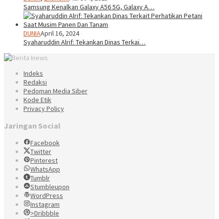
Samsung Kenalkan Galaxy A56 5G, Galaxy A…
DUNIA
April 16, 2024
Syaharuddin Alrif: Tekankan Dinas Terkai…
Indeks
Redaksi
Pedoman Media Siber
Kode Etik
Privacy Policy
Jaringan Social
Facebook
Twitter
Pinterest
WhatsApp
Tumblr
Stumbleupon
WordPress
Instagram
>Dribbble