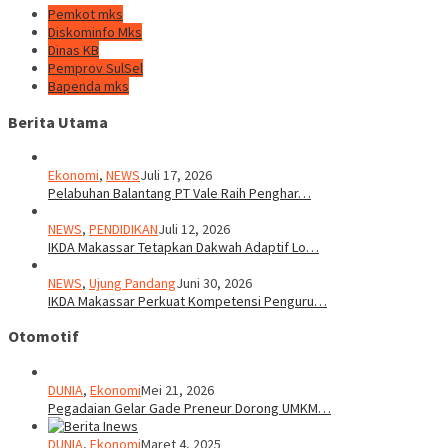
Pemkot mks
Diskominfo Mks
Dinas KB
Pemprov SulSel
Bapenda mks
Berita Utama
Ekonomi
,
NEWS
Juli 17, 2026
Pelabuhan Balantang PT Vale Raih Penghar…
NEWS
,
PENDIDIKAN
Juli 12, 2026
IKDA Makassar Tetapkan Dakwah Adaptif Lo…
NEWS
,
Ujung Pandang
Juni 30, 2026
IKDA Makassar Perkuat Kompetensi Penguru…
Otomotif
DUNIA
,
Ekonomi
Mei 21, 2026
Pegadaian Gelar Gade Preneur Dorong UMKM…
DUNIA
,
Ekonomi
Maret 4, 2025