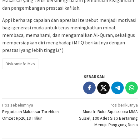
Makassar yang terus bersinergi dalam pembinaan keagamaan
dan pengembangan prestasi kafilah.
Appi berharap capaian dan apresiasi tersebut menjadi motivasi
bagi generasi muda untuk terus meningkatkan minat
membaca, memahami, dan mengamalkan Al-Quran, sekaligus
mempersiapkan diri menghadapi MTQ berikutnya dengan
prestasi yang lebih tinggi.(*)
Diskominfo Mks
SEBARKAN
Navigasi
Pos sebelumnya
Pos berikutnya
Pegadaian Makassar Torehkan
Munafri Buka Sipakracca MMA
pos
Omzet Rp20,19 Triliun
Sulsel, 100 Atlet Siap Bertarung
Menuju Panggung Dunia