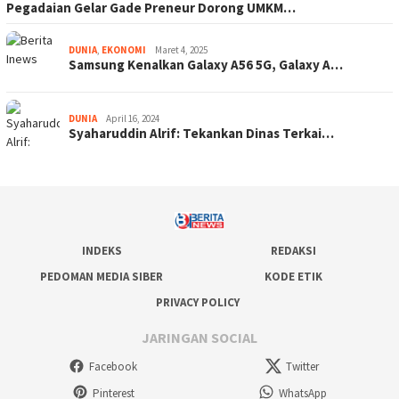
Pegadaian Gelar Gade Preneur Dorong UMKM…
DUNIA
,
EKONOMI
Maret 4, 2025
Samsung Kenalkan Galaxy A56 5G, Galaxy A…
DUNIA
April 16, 2024
Syaharuddin Alrif: Tekankan Dinas Terkai…
INDEKS
REDAKSI
PEDOMAN MEDIA SIBER
KODE ETIK
PRIVACY POLICY
JARINGAN SOCIAL
Facebook
Twitter
Pinterest
WhatsApp