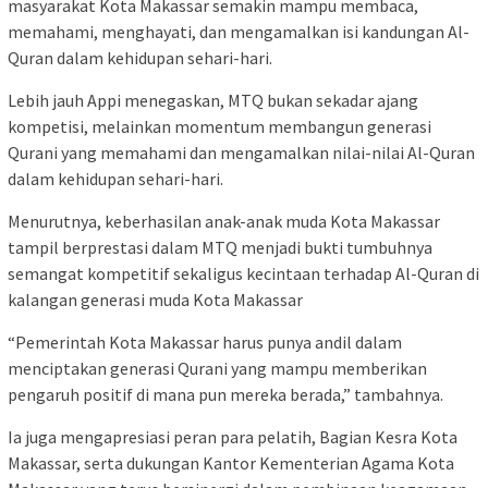
masyarakat Kota Makassar semakin mampu membaca,
memahami, menghayati, dan mengamalkan isi kandungan Al-
Quran dalam kehidupan sehari-hari.
Lebih jauh Appi menegaskan, MTQ bukan sekadar ajang
kompetisi, melainkan momentum membangun generasi
Qurani yang memahami dan mengamalkan nilai-nilai Al-Quran
dalam kehidupan sehari-hari.
Menurutnya, keberhasilan anak-anak muda Kota Makassar
tampil berprestasi dalam MTQ menjadi bukti tumbuhnya
semangat kompetitif sekaligus kecintaan terhadap Al-Quran di
kalangan generasi muda Kota Makassar
“Pemerintah Kota Makassar harus punya andil dalam
menciptakan generasi Qurani yang mampu memberikan
pengaruh positif di mana pun mereka berada,” tambahnya.
Ia juga mengapresiasi peran para pelatih, Bagian Kesra Kota
Makassar, serta dukungan Kantor Kementerian Agama Kota