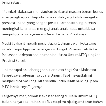
berprestasi.
“Pemkot Makassar menyiapkan berbagai macam bonus-bonus
atau penghargaan kepada para kafilah yang telah mengukir
prestasi. Ini hal yang sangat positif karena kita ingin terus
meningkatkan minat mengaji anak-anak muda untuk bisa
menjadi generasi-generasi Quran ke depan,” katanya.
Meski berhasil meraih posisi Juara 2 Umum, wali kota yang
akrab disapa Appi ini menegaskan target Pemerintah Kota
Makassar ke depan adalah menjadi Juara Umum MTQ tingkat
Provinsi Sulsel.
“Ini merupakan kebanggaan luar biasa bagi Kota Makassar.
Target saya sebenarnya Juara Umum. Tapi insyaallah ini
menjadi motivasi bagi kita semua untuk lebih baik lagi pada
MTQ berikutnya,” ujarnya.
Targetnya menjadikan Makassar sebagai Juara Umum MTQ
bukan hanya soal raihan trofi, tetapi menjadi gambaran bahwa