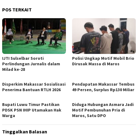
POS TERKAIT
IJTI Sulselbar Soroti
Polisi Ungkap Motif Mobil Brio
Perlindungan Jurnalis dalam
Dirusak Massa di Maros
Milad ke-28
Disperkim Makassar Sosialisasi
Pendapatan Makassar Tembus
Penerima Bantuan RTLH 2026
49 Persen, Surplus Rp130 Miliar
Bupati Luwu Timur Pastikan
Diduga Hubungan Asmara Jadi
PDSK PSN IHIP Utamakan Hak
Motif Pembunuhan Pria di
Warga
Maros, Satu DPO
Tinggalkan Balasan