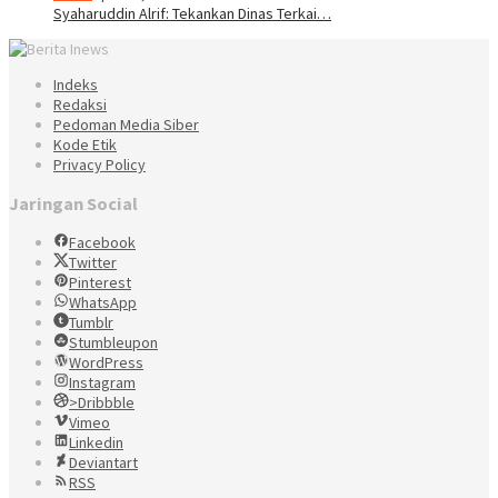
Syaharuddin Alrif: Tekankan Dinas Terkai…
Indeks
Redaksi
Pedoman Media Siber
Kode Etik
Privacy Policy
Jaringan Social
Facebook
Twitter
Pinterest
WhatsApp
Tumblr
Stumbleupon
WordPress
Instagram
>Dribbble
Vimeo
Linkedin
Deviantart
RSS