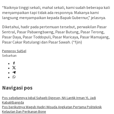
“Naiknya tinggi sekali, mahal sekali, kami sudah beberapa kali
menyampaikan tapi tidak ada responnya. Makanya kami
langsung menyampaikan kepada Bapak Gubernur,” jelasnya.
Diketahui, hadir pada pertemuan tersebut, perwakilan Pasar
Sentral, Pasar Pabaengbaeng, Pasar Butung, Pasar Terong,
Pasar Daya, Pasar Toddopuli, Pasar Maricaya, Pasar Mamajang,
Pasar Cakar Ratulangi dan Pasar Sawah. (*fjin)
Pemprov SulSel
Sebarkan
Navigasi pos
Pos sebelumnya
Iqbal Suhaeb Digeser, NA Lantik Irman YL Jadi
Kabalitbangda
Pos berikutnya
Wagub Hadiri Wisuda Angkatan Pertama Politeknik
Kelautan Dan Perikanan Bone