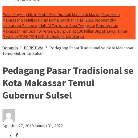
NEWS
Polisi Ungkap Motif Mobil Brio Dirusak Massa di Maros
Disperkim
Makassar Sosialisasi Penerima Bantuan RTLH 2026
Indosat dkk
Luncurkan Zankore, Hub AI Terbesar Asia Tenggara
Pendapatan
Makassar Tembus 49 Persen, Surplus Rp130 Miliar
Bupati Luwu Timur
Pastikan PDSK PSN IHIP Utamakan Hak Warga
Beranda
PERISTIWA
Pedagang Pasar Tradisional se Kota Makassar
Temui Gubernur Sulsel
Pedagang Pasar Tradisional se
Kota Makassar Temui
Gubernur Sulsel
Agustus 27, 2019
Januari 31, 2022