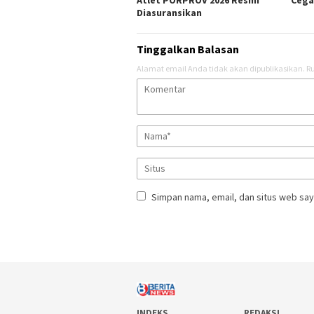
Atlet PORPROV 2026 Resmi
Cega
Diasuransikan
Tinggalkan Balasan
Alamat email Anda tidak akan dipublikasikan.
Ru
Simpan nama, email, dan situs web say
INDEKS
REDAKSI