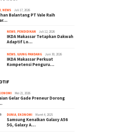
I
,
NEWS
Juli 17, 2026
han Balantang PT Vale Raih
ar…
NEWS
,
PENDIDIKAN
Juli 12, 2026
IKDA Makassar Tetapkan Dakwah
Adaptif Lo…
NEWS
,
UJUNG PANDANG
Juni 30, 2026
IKDA Makassar Perkuat
Kompetensi Penguru…
OTIF
KONOMI
Mei 21, 2026
ian Gelar Gade Preneur Dorong
…
DUNIA
,
EKONOMI
Maret 4, 2025
Samsung Kenalkan Galaxy A56
5G, Galaxy A…