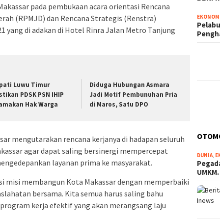
Makassar pada pembukaan acara orientasi Rencana
ah (RPMJD) dan Rencana Strategis (Renstra)
EKONOM
Pelabu
 yang di adakan di Hotel Rinra Jalan Metro Tanjung
Pengh
pati Luwu Timur
Diduga Hubungan Asmara
stikan PDSK PSN IHIP
Jadi Motif Pembunuhan Pria
amakan Hak Warga
di Maros, Satu DPO
OTOM
sar mengutarakan rencana kerjanya di hadapan seluruh
kassar agar dapat saling bersinergi mempercepat
DUNIA
,
E
engedepankan layanan prima ke masyarakat.
Pegada
UMKM
visi misi membangun Kota Makassar dengan memperbaiki
slahatan bersama. Kita semua harus saling bahu
ogram kerja efektif yang akan merangsang laju