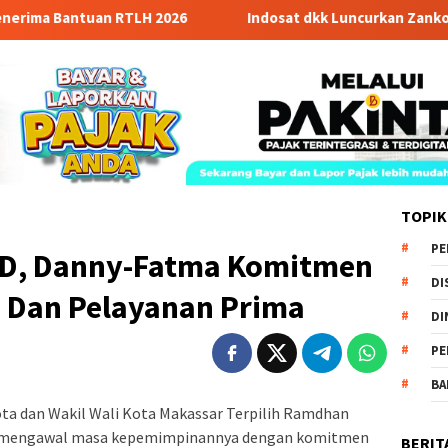
Bantuan RTLH 2026
Indosat dkk Luncurkan Zankore, Hub A
TOPIK
PE
D, Danny-Fatma Komitmen
DI
 Dan Pelayanan Prima
DI
PE
BA
ota dan Wakil Wali Kota Makassar Terpilih Ramdhan
 mengawal masa kepemimpinannya dengan komitmen
BERIT