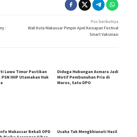
Pos berikutnya
ny :
Wali Kota Makassar Pimpin Apel Kesiapan Festival
Smart Vaksinasi
ti Luwu Timur Pastikan
Diduga Hubungan Asmara Jadi
 PSN IHIP Utamakan Hak
Motif Pembunuhan Pria di
ga
Maros, Satu DPO
nfo Makassar Bekali OPD
Usaha Tak Mengkhianati Hasil