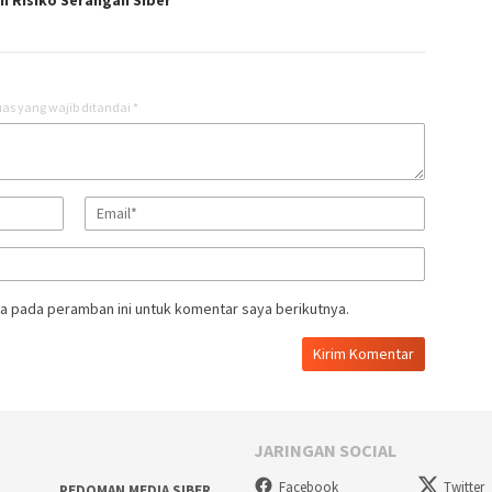
h Risiko Serangan Siber
as yang wajib ditandai
*
a pada peramban ini untuk komentar saya berikutnya.
JARINGAN SOCIAL
Facebook
Twitter
PEDOMAN MEDIA SIBER