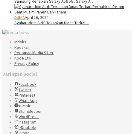
Samsung Kenalkan Galaxy A56 5G, Galaxy A…
DUNIA
April 16, 2024
Syaharuddin Alrif: Tekankan Dinas Terkai…
Indeks
Redaksi
Pedoman Media Siber
Kode Etik
Privacy Policy
Jaringan Social
Facebook
Twitter
Pinterest
WhatsApp
Tumblr
Stumbleupon
WordPress
Instagram
>Dribbble
Vimeo