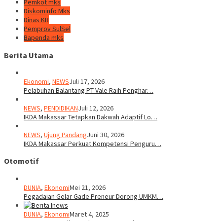
Pemkot mks
Diskominfo Mks
Dinas KB
Pemprov SulSel
Bapenda mks
Berita Utama
Ekonomi
,
NEWS
Juli 17, 2026
Pelabuhan Balantang PT Vale Raih Penghar…
NEWS
,
PENDIDIKAN
Juli 12, 2026
IKDA Makassar Tetapkan Dakwah Adaptif Lo…
NEWS
,
Ujung Pandang
Juni 30, 2026
IKDA Makassar Perkuat Kompetensi Penguru…
Otomotif
DUNIA
,
Ekonomi
Mei 21, 2026
Pegadaian Gelar Gade Preneur Dorong UMKM…
DUNIA
,
Ekonomi
Maret 4, 2025