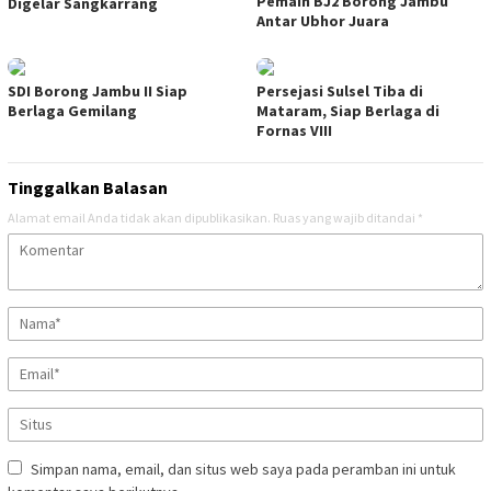
Pemain BJ2 Borong Jambu
Digelar Sangkarrang
Antar Ubhor Juara
SDI Borong Jambu II Siap
Persejasi Sulsel Tiba di
Berlaga Gemilang
Mataram, Siap Berlaga di
Fornas VIII
Tinggalkan Balasan
Alamat email Anda tidak akan dipublikasikan.
Ruas yang wajib ditandai
*
Simpan nama, email, dan situs web saya pada peramban ini untuk