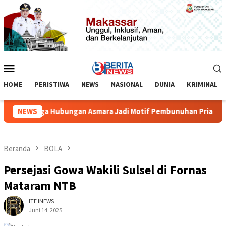
Loncat
ke
konten
Menu
Mobile
HOME
PERISTIWA
NEWS
NASIONAL
DUNIA
KRIMINAL
Diduga Hubungan Asmara Jadi Motif Pembunuhan Pria di Mar
NEWS
Beranda
BOLA
Persejasi Gowa Wakili Sulsel di Fornas
Mataram NTB
ITE INEWS
Juni 14, 2025