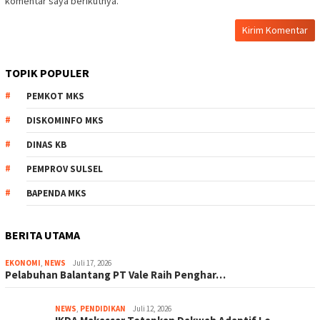
komentar saya berikutnya.
TOPIK POPULER
PEMKOT MKS
DISKOMINFO MKS
DINAS KB
PEMPROV SULSEL
BAPENDA MKS
BERITA UTAMA
EKONOMI
,
NEWS
Juli 17, 2026
Pelabuhan Balantang PT Vale Raih Penghar…
NEWS
,
PENDIDIKAN
Juli 12, 2026