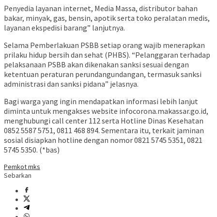
Penyedia layanan internet, Media Massa, distributor bahan
bakar, minyak, gas, bensin, apotik serta toko peralatan medis,
layanan ekspedisi barang” lanjutnya.
Selama Pemberlakuan PSBB setiap orang wajib menerapkan
prilaku hidup bersih dan sehat (PHBS). “Pelanggaran terhadap
pelaksanaan PSBB akan dikenakan sanksi sesuai dengan
ketentuan peraturan perundangundangan, termasuk sanksi
administrasi dan sanksi pidana” jelasnya.
Bagi warga yang ingin mendapatkan informasi lebih lanjut
diminta untuk mengakses website infocorona.makassar.go.id,
menghubungi call center 112 serta Hotline Dinas Kesehatan
0852 5587 5751, 0811 468 894. Sementara itu, terkait jaminan
sosial disiapkan hotline dengan nomor 0821 5745 5351, 0821
5745 5350. (*bas)
Pemkot mks
Sebarkan