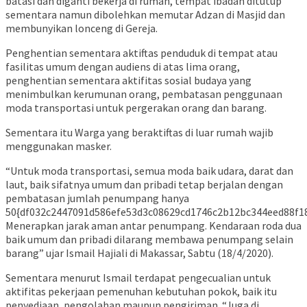
batasi dan diganti bekerja di rumah, tempat ibadah ditutup
sementara namun dibolehkan memutar Adzan di Masjid dan
membunyikan lonceng di Gereja.
Penghentian sementara aktiftas penduduk di tempat atau
fasilitas umum dengan audiens di atas lima orang,
penghentian sementara aktifitas sosial budaya yang
menimbulkan kerumunan orang, pembatasan penggunaan
moda transportasi untuk pergerakan orang dan barang.
Sementara itu Warga yang beraktiftas di luar rumah wajib
menggunakan masker.
“Untuk moda transportasi, semua moda baik udara, darat dan
laut, baik sifatnya umum dan pribadi tetap berjalan dengan
pembatasan jumlah penumpang hanya
50{df032c2447091d586efe53d3c08629cd1746c2b12bc344eed88f18
Menerapkan jarak aman antar penumpang. Kendaraan roda dua
baik umum dan pribadi dilarang membawa penumpang selain
barang” ujar Ismail Hajiali di Makassar, Sabtu (18/4/2020).
Sementara menurut Ismail terdapat pengecualian untuk
aktifitas pekerjaan pemenuhan kebutuhan pokok, baik itu
penyediaan, pengolahan maupun pengiriman. “Juga di