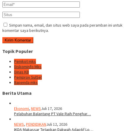
Simpan nama, email, dan situs web saya pada peramban ini untuk
komentar saya berikutnya.
Topik Populer
Pemkot mks
Diskominfo Mks
Dinas KB
Pemprov SulSel
Bapenda mks
Berita Utama
Ekonomi
,
NEWS
Juli 17, 2026
Pelabuhan Balantang PT Vale Raih Penghar…
NEWS
,
PENDIDIKAN
Juli 12, 2026
IKDA Makassar Tetapkan Dakwah Adaptif Lo…