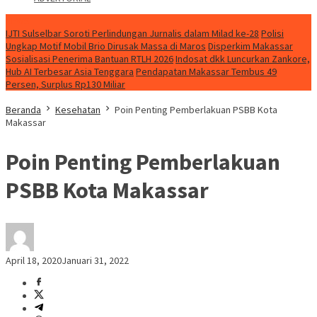
NEWS
IJTI Sulselbar Soroti Perlindungan Jurnalis dalam Milad ke-28
Polisi
Ungkap Motif Mobil Brio Dirusak Massa di Maros
Disperkim Makassar
Sosialisasi Penerima Bantuan RTLH 2026
Indosat dkk Luncurkan Zankore,
Hub AI Terbesar Asia Tenggara
Pendapatan Makassar Tembus 49
Persen, Surplus Rp130 Miliar
Beranda
Kesehatan
Poin Penting Pemberlakuan PSBB Kota
Makassar
Poin Penting Pemberlakuan
PSBB Kota Makassar
April 18, 2020
Januari 31, 2022