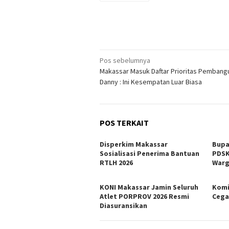
Navigasi
Pos sebelumnya
Makassar Masuk Daftar Prioritas Pembang
pos
Danny : Ini Kesempatan Luar Biasa
POS TERKAIT
Disperkim Makassar
Bupa
Sosialisasi Penerima Bantuan
PDSK
RTLH 2026
War
KONI Makassar Jamin Seluruh
Komi
Atlet PORPROV 2026 Resmi
Cega
Diasuransikan