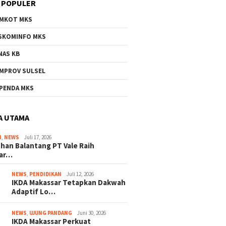
 POPULER
MKOT MKS
SKOMINFO MKS
NAS KB
MPROV SULSEL
PENDA MKS
A UTAMA
I
,
NEWS
Juli 17, 2026
han Balantang PT Vale Raih
ar…
NEWS
,
PENDIDIKAN
Juli 12, 2026
IKDA Makassar Tetapkan Dakwah
Adaptif Lo…
NEWS
,
UJUNG PANDANG
Juni 30, 2026
IKDA Makassar Perkuat