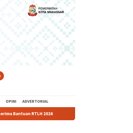
n
OPINI
ADVERTORIAL
 Bantuan RTLH 2026
Indosat dkk Luncurkan Zankore, Hub A