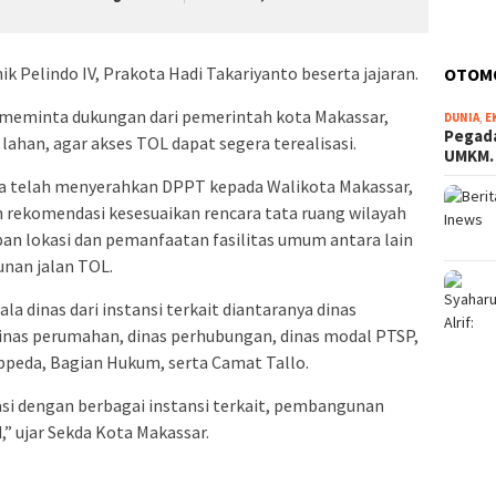
ik Pelindo IV, Prakota Hadi Takariyanto beserta jajaran.
OTOM
meminta dukungan dari pemerintah kota Makassar,
DUNIA
,
E
Pegada
han, agar akses TOL dapat segera terealisasi.
UMKM
ga telah menyerahkan DPPT kepada Walikota Makassar,
rekomendasi kesesuaikan rencara tata ruang wilayah
n lokasi dan pemanfaatan fasilitas umum antara lain
unan jalan TOL.
ala dinas dari instansi terkait diantaranya dinas
dinas perumahan, dinas perhubungan, dinas modal PTSP,
appeda, Bagian Hukum, serta Camat Tallo.
si dengan berbagai instansi terkait, pembangunan
” ujar Sekda Kota Makassar.