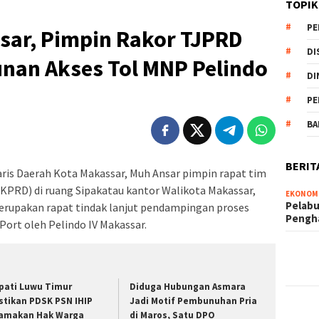
TOPIK
PE
sar, Pimpin Rakor TJPRD
DI
nan Akses Tol MNP Pelindo
DI
PE
BA
BERIT
aris Daerah Kota Makassar, Muh Ansar pimpin rapat tim
KPRD) di ruang Sipakatau kantor Walikota Makassar,
EKONOM
Pelabu
erupakan rapat tindak lanjut pendampingan proses
Pengh
ort oleh Pelindo IV Makassar.
pati Luwu Timur
Diduga Hubungan Asmara
stikan PDSK PSN IHIP
Jadi Motif Pembunuhan Pria
amakan Hak Warga
di Maros, Satu DPO