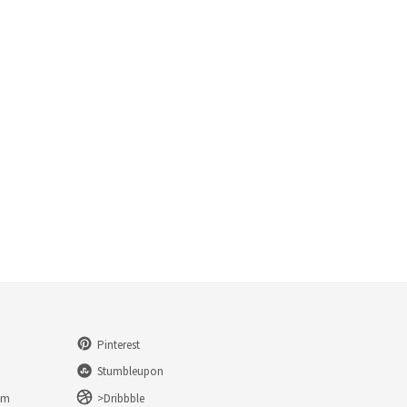
Pinterest
Stumbleupon
am
>Dribbble