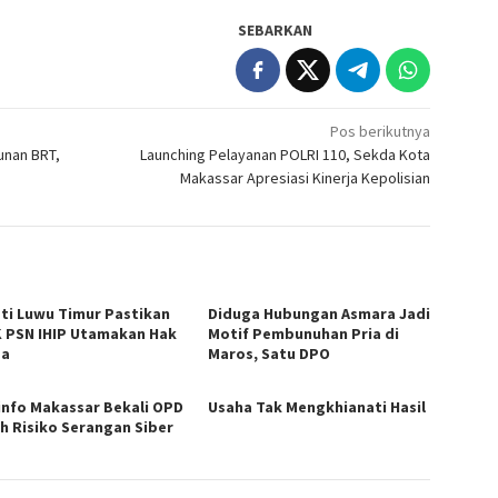
SEBARKAN
Pos berikutnya
unan BRT,
Launching Pelayanan POLRI 110, Sekda Kota
Makassar Apresiasi Kinerja Kepolisian
ti Luwu Timur Pastikan
Diduga Hubungan Asmara Jadi
 PSN IHIP Utamakan Hak
Motif Pembunuhan Pria di
ga
Maros, Satu DPO
nfo Makassar Bekali OPD
Usaha Tak Mengkhianati Hasil
h Risiko Serangan Siber