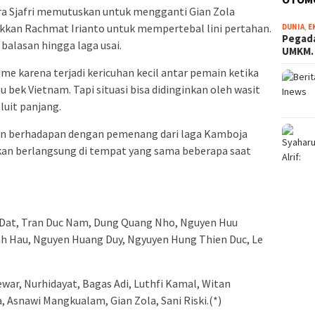
ndra Sjafri memutuskan untuk mengganti Gian Zola
kan Rachmat Irianto untuk mempertebal lini pertahan.
DUNIA
,
E
Pegada
balasan hingga laga usai.
UMKM
me karena terjadi kericuhan kecil antar pemain ketika
 bek Vietnam. Tapi situasi bisa didinginkan oleh wasit
luit panjang.
akan berhadapan dengan pemenang dari laga Kamboja
kan berlangsung di tempat yang sama beberapa saat
 Dat, Tran Duc Nam, Dung Quang Nho, Nguyen Huu
h Hau, Nguyen Huang Duy, Ngyuyen Hung Thien Duc, Le
war, Nurhidayat, Bagas Adi, Luthfi Kamal, Witan
, Asnawi Mangkualam, Gian Zola, Sani Riski.(*)