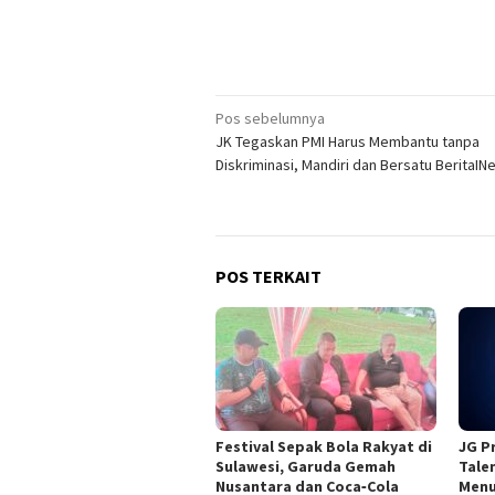
Navigasi
Pos sebelumnya
JK Tegaskan PMI Harus Membantu tanpa
pos
Diskriminasi, Mandiri dan Bersatu BeritaI
POS TERKAIT
Festival Sepak Bola Rakyat di
JG P
Sulawesi, Garuda Gemah
Tale
Nusantara dan Coca‑Cola
Menu