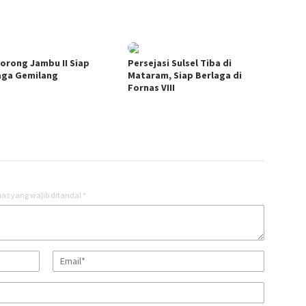
Borong Jambu II Siap
Persejasi Sulsel Tiba di
aga Gemilang
Mataram, Siap Berlaga di
Fornas VIII
as yang wajib ditandai
*