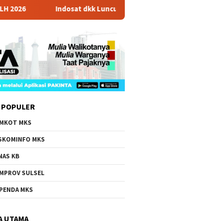
Indosat dkk Luncurkan Zankore, Hub AI Terbesar Asia Ten
 POPULER
MKOT MKS
SKOMINFO MKS
NAS KB
MPROV SULSEL
PENDA MKS
A UTAMA