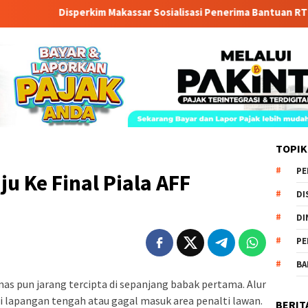
Disperkim Makassar Sosialisasi Penerima Bantuan RTLH 2026
TOPIK
PE
u Ke Final Piala AFF
DI
DI
PE
BA
s pun jarang tercipta di sepanjang babak pertama. Alur
di lapangan tengah atau gagal masuk area penalti lawan.
BERIT