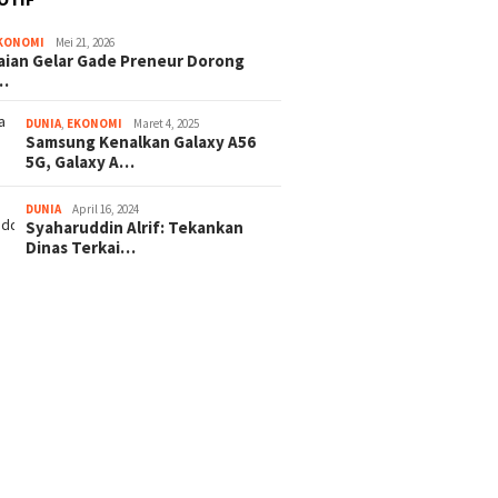
KONOMI
Mei 21, 2026
ian Gelar Gade Preneur Dorong
…
DUNIA
,
EKONOMI
Maret 4, 2025
Samsung Kenalkan Galaxy A56
5G, Galaxy A…
DUNIA
April 16, 2024
Syaharuddin Alrif: Tekankan
Dinas Terkai…