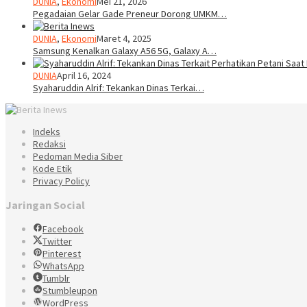
DUNIA
,
Ekonomi
Mei 21, 2026
Pegadaian Gelar Gade Preneur Dorong UMKM…
DUNIA
,
Ekonomi
Maret 4, 2025
Samsung Kenalkan Galaxy A56 5G, Galaxy A…
DUNIA
April 16, 2024
Syaharuddin Alrif: Tekankan Dinas Terkai…
Indeks
Redaksi
Pedoman Media Siber
Kode Etik
Privacy Policy
Jaringan Social
Facebook
Twitter
Pinterest
WhatsApp
Tumblr
Stumbleupon
WordPress