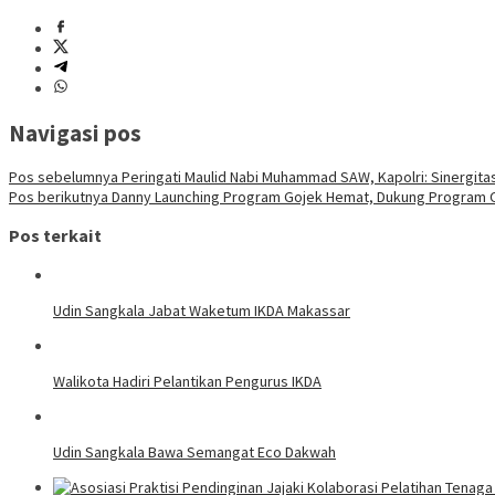
Navigasi pos
Pos sebelumnya
Peringati Maulid Nabi Muhammad SAW, Kapolri: Sinergit
Pos berikutnya
Danny Launching Program Gojek Hemat, Dukung Program O
Pos terkait
Udin Sangkala Jabat Waketum IKDA Makassar
Walikota Hadiri Pelantikan Pengurus IKDA
Udin Sangkala Bawa Semangat Eco Dakwah