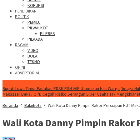
KORUPSI
PENDIDIKAN
POLITIK
PEMILU
PILWALKOT
PILPRES
PILKADA
RAGAM
VIDEO
BOLA
TEKNO
OPINI
ADVERTORIAL
NEWS
Bupati Luwu Timur Pastikan PDSK PSN IHIP Utamakan Hak Warga
Diduga Hu
Makassar Bekali OPD Cegah Risiko Serangan Siber
Usaha Tak Mengkhianati
Beranda
Balaikota
Wali Kota Danny Pimpin Rakor Persiapan HUT Ma
Wali Kota Danny Pimpin Rakor