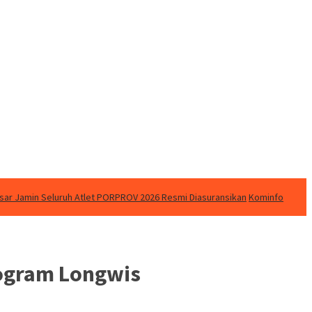
ar Jamin Seluruh Atlet PORPROV 2026 Resmi Diasuransikan
Kominfo
rogram Longwis