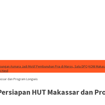
bungan Asmara Jadi Motif Pembunuhan Pria di Maros, Satu DPO
KONI Makass
 Hasil
kassar dan Program Longwis
 Persiapan HUT Makassar dan P