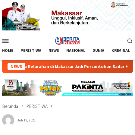
Loncat
ke
konten
Menu
Mobile
HOME
PERISTIWA
NEWS
NASIONAL
DUNIA
KRIMINAL
h Dua Kelurahan di Makassar Jadi Percontohan Sadar HAM
NEWS
Beranda
PERISTIWA
Juli 19, 2021