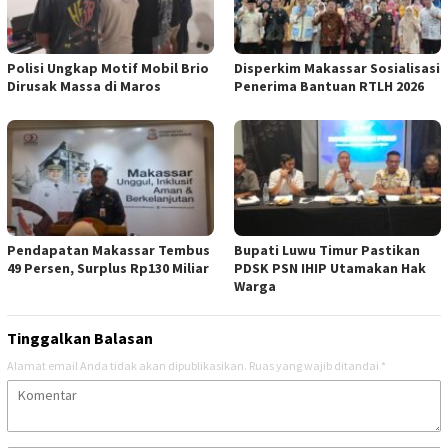
Polisi Ungkap Motif Mobil Brio
Disperkim Makassar Sosialisasi
Dirusak Massa di Maros
Penerima Bantuan RTLH 2026
Pendapatan Makassar Tembus
Bupati Luwu Timur Pastikan
49 Persen, Surplus Rp130 Miliar
PDSK PSN IHIP Utamakan Hak
Warga
Tinggalkan Balasan
Alamat email Anda tidak akan dipublikasikan.
Ruas yang wajib ditandai
*