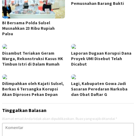
Pemusnahan Barang Bukti
BI Bersama Polda Sulsel
Musnahkan 23 Ribu Rupiah
Palsu
Disambut Teriakan Geram
Laporan Dugaan Korupsi Dana
Warga, Rekonstruksi Kasus HK
Proyek UMI Disebut Telah
Timbun Istri di Dalam Rumah
Dicabut
Dilimpahkan oleh Kajati Sulsel,
Lagi, Kabupaten Gowa Jadi
Berkas 6 Tersangka Korupsi
Sasaran Peredaran Narkoba
Akan Diproses Pekan Depan
dan Obat Daftar G
Tinggalkan Balasan
Alamat email Anda tidak akan dipublikasikan.
Ruas yang wajib ditandai
*