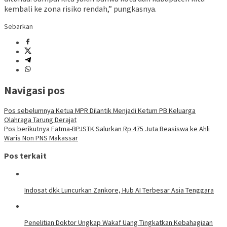
kembali ke zona risiko rendah,” pungkasnya.
Sebarkan
Navigasi pos
Pos sebelumnya
Ketua MPR Dilantik Menjadi Ketum PB Keluarga
Olahraga Tarung Derajat
Pos berikutnya
Fatma-BPJSTK Salurkan Rp 475 Juta Beasiswa ke Ahli
Waris Non PNS Makassar
Pos terkait
Indosat dkk Luncurkan Zankore, Hub AI Terbesar Asia Tenggara
Penelitian Doktor Ungkap Wakaf Uang Tingkatkan Kebahagiaan