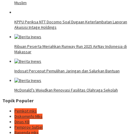
Muslim
KPPU Periksa NTT Docomo Soal Dugaan Keterlambatan Laporan
Akuisisi Intage Holdings
Ribuan Peserta Meriahkan Runway Run 2025 AirNav Indonesia di
Makassar
Indosat Percepat Pemulihan Jaringan dan Salurkan Bantuan
McDonald’s Wujudkan Renovasi Fasilitas Olahraga Sekolah
Topik Populer
Pemkot mks
Diskominfo Mks
Dinas KB
Pemprov SulSel
Bapenda mks