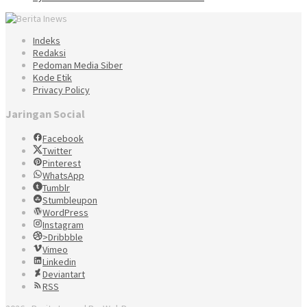
Indeks
Redaksi
Pedoman Media Siber
Kode Etik
Privacy Policy
Jaringan Social
Facebook
Twitter
Pinterest
WhatsApp
Tumblr
Stumbleupon
WordPress
Instagram
>Dribbble
Vimeo
Linkedin
Deviantart
RSS