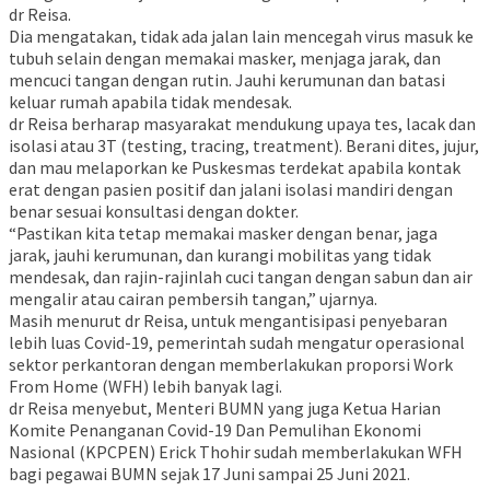
dr Reisa.
Dia mengatakan, tidak ada jalan lain mencegah virus masuk ke
tubuh selain dengan memakai masker, menjaga jarak, dan
mencuci tangan dengan rutin. Jauhi kerumunan dan batasi
keluar rumah apabila tidak mendesak.
dr Reisa berharap masyarakat mendukung upaya tes, lacak dan
isolasi atau 3T (testing, tracing, treatment). Berani dites, jujur,
dan mau melaporkan ke Puskesmas terdekat apabila kontak
erat dengan pasien positif dan jalani isolasi mandiri dengan
benar sesuai konsultasi dengan dokter.
“Pastikan kita tetap memakai masker dengan benar, jaga
jarak, jauhi kerumunan, dan kurangi mobilitas yang tidak
mendesak, dan rajin-rajinlah cuci tangan dengan sabun dan air
mengalir atau cairan pembersih tangan,” ujarnya.
Masih menurut dr Reisa, untuk mengantisipasi penyebaran
lebih luas Covid-19, pemerintah sudah mengatur operasional
sektor perkantoran dengan memberlakukan proporsi Work
From Home (WFH) lebih banyak lagi.
dr Reisa menyebut, Menteri BUMN yang juga Ketua Harian
Komite Penanganan Covid-19 Dan Pemulihan Ekonomi
Nasional (KPCPEN) Erick Thohir sudah memberlakukan WFH
bagi pegawai BUMN sejak 17 Juni sampai 25 Juni 2021.