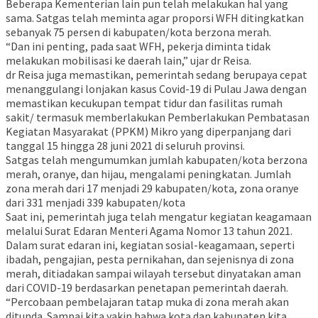
Beberapa Kementerian lain pun telah melakukan hal yang
sama. Satgas telah meminta agar proporsi WFH ditingkatkan
sebanyak 75 persen di kabupaten/kota berzona merah.
“Dan ini penting, pada saat WFH, pekerja diminta tidak
melakukan mobilisasi ke daerah lain,” ujar dr Reisa.
dr Reisa juga memastikan, pemerintah sedang berupaya cepat
menanggulangi lonjakan kasus Covid-19 di Pulau Jawa dengan
memastikan kecukupan tempat tidur dan fasilitas rumah
sakit/ termasuk memberlakukan Pemberlakukan Pembatasan
Kegiatan Masyarakat (PPKM) Mikro yang diperpanjang dari
tanggal 15 hingga 28 juni 2021 di seluruh provinsi.
Satgas telah mengumumkan jumlah kabupaten/kota berzona
merah, oranye, dan hijau, mengalami peningkatan. Jumlah
zona merah dari 17 menjadi 29 kabupaten/kota, zona oranye
dari 331 menjadi 339 kabupaten/kota
Saat ini, pemerintah juga telah mengatur kegiatan keagamaan
melalui Surat Edaran Menteri Agama Nomor 13 tahun 2021.
Dalam surat edaran ini, kegiatan sosial-keagamaan, seperti
ibadah, pengajian, pesta pernikahan, dan sejenisnya di zona
merah, ditiadakan sampai wilayah tersebut dinyatakan aman
dari COVID-19 berdasarkan penetapan pemerintah daerah.
“Percobaan pembelajaran tatap muka di zona merah akan
ditunda. Sampai kita yakin bahwa kota dan kabupaten kita