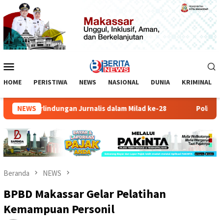
Loncat
ke
konten
Menu
Mobile
HOME
PERISTIWA
NEWS
NASIONAL
DUNIA
KRIMINAL
oti Perlindungan Jurnalis dalam Milad ke-28
NEWS
Polisi Ungkap
Beranda
NEWS
BPBD Makassar Gelar Pelatihan
Kemampuan Personil