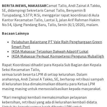
BERITA iNEWS, MAKASSAR
Camat Tallo, Andi Zainal A Takko,
SE, didampingi Sekretaris Camat Tallo, Benyamin B
Turupadang, S.STP, M.Si, menggelar rapat koordinasi di Aula
Kantor Kecamatan Tallo, Lantai 3, jalan Arif Rahman Hakim
No.54, Ujung Pandang Baru, Tallo, Senin (6/1/2020), malam.
Bacaan Lainnya
Pelabuhan Balantang PT Vale Raih Penghargaan Green
Smart Port
IKDA Makassar Tetapkan Dakwah Adaptif Lokal
IKDA Makassar Perkuat Kompetensi Pengurus Muballigh
Rapat Koordinasi dihadiri para Kepala Sub Bagian dan Kepala
Seksi Kecamatan Tallo,
semua lurah beserta LPM di setiap kelurahan. Dalam
arahannya, Andi Zainal A Takko, SE, berharap retribusi sampah
di kelurahan bisa dimaksimalkan dibantu para Ketua LPM
masing masing untuk mensosialisasikan kepada masyarakat.
“Mari mengkaji kembali memaksimalkan pelayanan
kebersihan, retribusi yang ada di kelurahan kembali didata.
Untuk itu kepada semua lurah dibantu LPM untuk