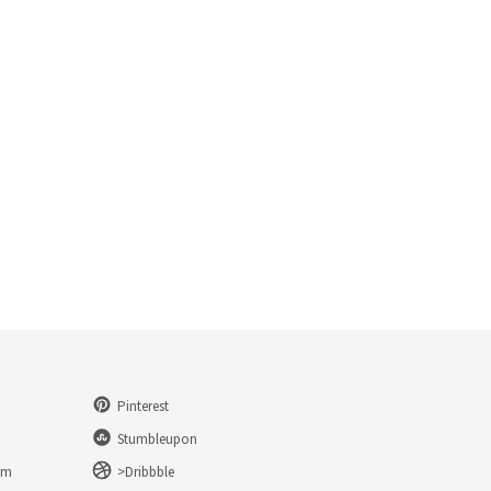
Pinterest
Stumbleupon
am
>Dribbble