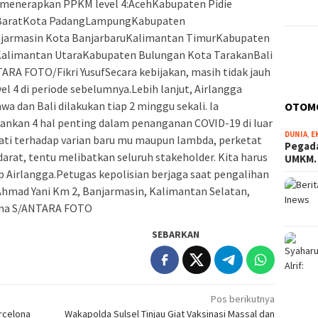
ih menerapkan PPKM level 4:AcehKabupaten Pidie
BaratKota PadangLampungKabupaten
jarmasin Kota BanjarbaruKalimantan TimurKabupaten
Kalimantan UtaraKabupaten Bulungan Kota TarakanBali
RA FOTO/Fikri YusufSecara kebijakan, masih tidak jauh
 4 di periode sebelumnya.Lebih lanjut, Airlangga
a dan Bali dilakukan tiap 2 minggu sekali. Ia
OTOM
nkan 4 hal penting dalam penanganan COVID-19 di luar
DUNIA
,
E
-hati terhadap varian baru mu maupun lambda, perketat
Pegada
 darat, tentu melibatkan seluruh stakeholder. Kita harus
UMKM
p Airlangga.Petugas kepolisian berjaga saat pengalihan
Ahmad Yani Km 2, Banjarmasin, Kalimantan Selatan,
tama S/ANTARA FOTO
SEBARKAN
Pos berikutnya
rcelona
Wakapolda Sulsel Tinjau Giat Vaksinasi Massal dan