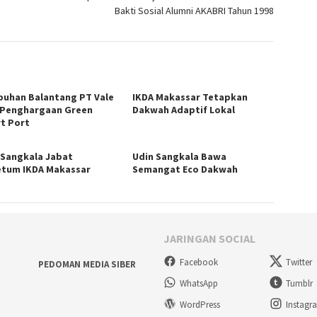
Bakti Sosial Alumni AKABRI Tahun 1998
buhan Balantang PT Vale
IKDA Makassar Tetapkan
 Penghargaan Green
Dakwah Adaptif Lokal
t Port
 Sangkala Jabat
Udin Sangkala Bawa
tum IKDA Makassar
Semangat Eco Dakwah
JARINGAN SOCIAL
Facebook
Twitter
PEDOMAN MEDIA SIBER
WhatsApp
Tumblr
WordPress
Instagr