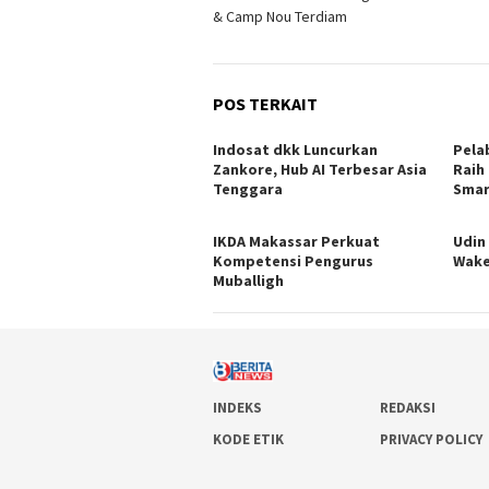
pos
& Camp Nou Terdiam
POS TERKAIT
Indosat dkk Luncurkan
Pela
Zankore, Hub AI Terbesar Asia
Raih
Tenggara
Smar
IKDA Makassar Perkuat
Udin
Kompetensi Pengurus
Wake
Muballigh
INDEKS
REDAKSI
KODE ETIK
PRIVACY POLICY