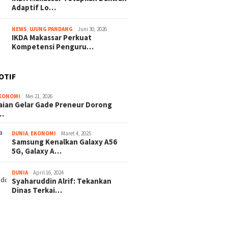
Adaptif Lo…
NEWS
,
UJUNG PANDANG
Juni 30, 2026
IKDA Makassar Perkuat
Kompetensi Penguru…
OTIF
KONOMI
Mei 21, 2026
ian Gelar Gade Preneur Dorong
…
DUNIA
,
EKONOMI
Maret 4, 2025
Samsung Kenalkan Galaxy A56
5G, Galaxy A…
DUNIA
April 16, 2024
Syaharuddin Alrif: Tekankan
Dinas Terkai…