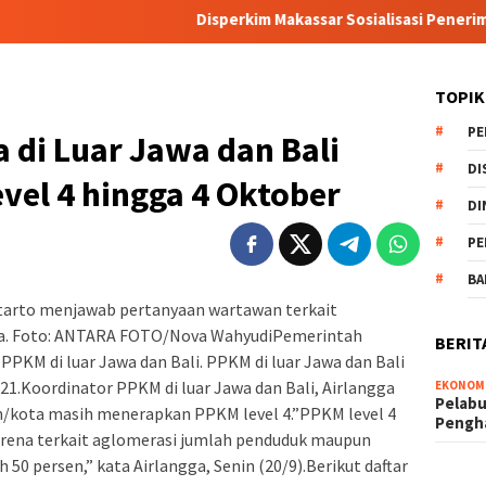
Disperkim Makassar Sosialisasi Penerima Ba
TOPIK
PE
a di Luar Jawa dan Bali
DI
vel 4 hingga 4 Oktober
DI
PE
BA
arto menjawab pertanyaan wartawan terkait
rja. Foto: ANTARA FOTO/Nova WahyudiPemerintah
BERIT
KM di luar Jawa dan Bali. PPKM di luar Jawa dan Bali
21.Koordinator PPKM di luar Jawa dan Bali, Airlangga
EKONOM
Pelabu
/kota masih menerapkan PPKM level 4.”PPKM level 4
Pengh
karena terkait aglomerasi jumlah penduduk maupun
 50 persen,” kata Airlangga, Senin (20/9).Berikut daftar