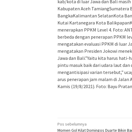
kab/kota di luar Jawa dan Bali mas
Kabupaten Aceh TamiangSumatera 
BangkaKalimantan SelatanKota Ban
Kutai Kartanegara Kota Balikpapan
menerapkan PPKM Level 4. Foto: ANTA
berbeda dengan penerapan PPKM level
mengatakan evaluasi PPKM di luar Jaw
mengatakan Presiden Jokowi meneka
Jawa dan Bali.”Yaitu kita harus hati
pintu masuk baik dari udara laut dan
mengantisipasi varian tersebut,” uca
arus penerapan jam malam di Jalan 
Kamis (19/8/2021). Foto: Bayu Pra
Navigasi
Pos sebelumnya
Momen Gol Kilat Domingos Duarte Bikin Ba