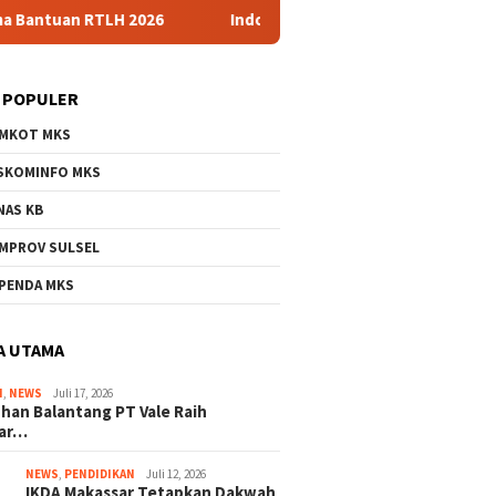
ntuan RTLH 2026
Indosat dkk Luncurkan Zankore, Hub AI 
 POPULER
MKOT MKS
SKOMINFO MKS
NAS KB
MPROV SULSEL
PENDA MKS
A UTAMA
I
,
NEWS
Juli 17, 2026
han Balantang PT Vale Raih
ar…
NEWS
,
PENDIDIKAN
Juli 12, 2026
IKDA Makassar Tetapkan Dakwah