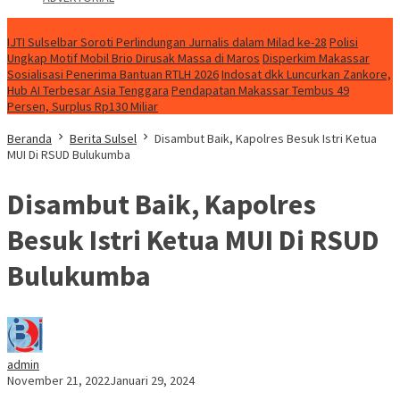
NEWS
IJTI Sulselbar Soroti Perlindungan Jurnalis dalam Milad ke-28
Polisi
Ungkap Motif Mobil Brio Dirusak Massa di Maros
Disperkim Makassar
Sosialisasi Penerima Bantuan RTLH 2026
Indosat dkk Luncurkan Zankore,
Hub AI Terbesar Asia Tenggara
Pendapatan Makassar Tembus 49
Persen, Surplus Rp130 Miliar
Beranda
Berita Sulsel
Disambut Baik, Kapolres Besuk Istri Ketua
MUI Di RSUD Bulukumba
Disambut Baik, Kapolres
Besuk Istri Ketua MUI Di RSUD
Bulukumba
admin
November 21, 2022
Januari 29, 2024