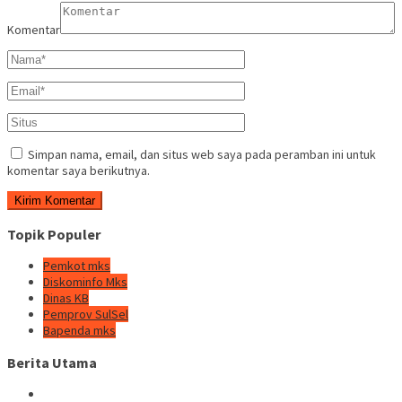
Komentar
Simpan nama, email, dan situs web saya pada peramban ini untuk
komentar saya berikutnya.
Topik Populer
Pemkot mks
Diskominfo Mks
Dinas KB
Pemprov SulSel
Bapenda mks
Berita Utama