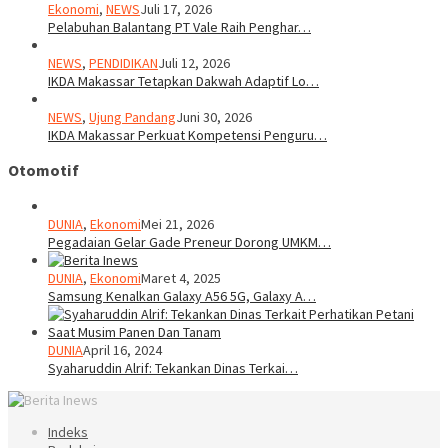
Ekonomi
,
NEWS
Juli 17, 2026
Pelabuhan Balantang PT Vale Raih Penghar…
NEWS
,
PENDIDIKAN
Juli 12, 2026
IKDA Makassar Tetapkan Dakwah Adaptif Lo…
NEWS
,
Ujung Pandang
Juni 30, 2026
IKDA Makassar Perkuat Kompetensi Penguru…
Otomotif
DUNIA
,
Ekonomi
Mei 21, 2026
Pegadaian Gelar Gade Preneur Dorong UMKM…
DUNIA
,
Ekonomi
Maret 4, 2025
Samsung Kenalkan Galaxy A56 5G, Galaxy A…
DUNIA
April 16, 2024
Syaharuddin Alrif: Tekankan Dinas Terkai…
Indeks