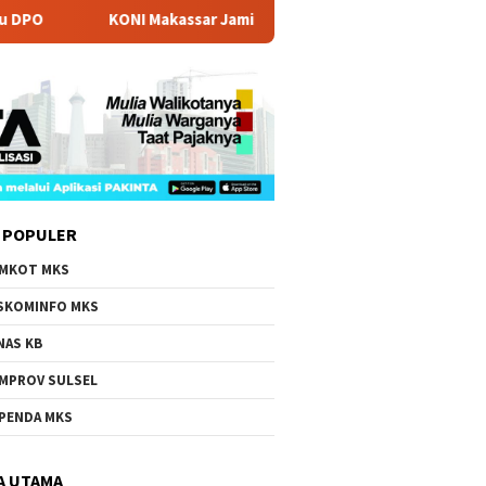
KONI Makassar Jamin Seluruh Atlet PORPROV 2026 Resmi Di
 POPULER
MKOT MKS
SKOMINFO MKS
NAS KB
MPROV SULSEL
PENDA MKS
A UTAMA