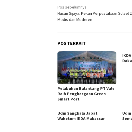
Navigasi
Pos sebelumnya
Hasan Sijaya: Pekan Perpustakaan Sulsel 2
pos
Modis dan Moderen
POS TERKAIT
IKDA
Dakw
Pelabuhan Balantang PT Vale
Raih Penghargaan Green
Smart Port
Udin Sangkala Jabat
Udin
Waketum IKDA Makassar
Sema