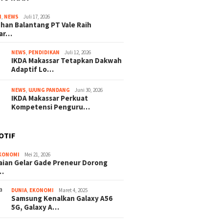
I
,
NEWS
Juli 17, 2026
han Balantang PT Vale Raih
ar…
NEWS
,
PENDIDIKAN
Juli 12, 2026
IKDA Makassar Tetapkan Dakwah
Adaptif Lo…
NEWS
,
UJUNG PANDANG
Juni 30, 2026
IKDA Makassar Perkuat
Kompetensi Penguru…
OTIF
KONOMI
Mei 21, 2026
ian Gelar Gade Preneur Dorong
…
DUNIA
,
EKONOMI
Maret 4, 2025
Samsung Kenalkan Galaxy A56
5G, Galaxy A…