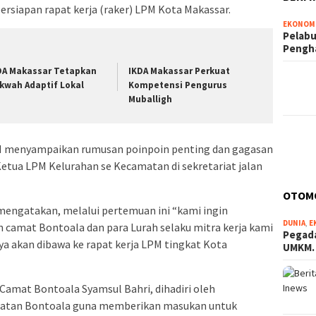
ersiapan rapat kerja (raker) LPM Kota Makassar.
EKONOM
Pelabu
Pengh
DA Makassar Tetapkan
IKDA Makassar Perkuat
kwah Adaptif Lokal
Kompetensi Pengurus
Muballigh
M menyampaikan rumusan poinpoin penting dan gagasan
) Ketua LPM Kelurahan se Kecamatan di sekretariat jalan
OTOM
mengatakan, melalui pertemuan ini “kami ingin
DUNIA
,
E
amat Bontoala dan para Lurah selaku mitra kerja kami
Pegada
a akan dibawa ke rapat kerja LPM tingkat Kota
UMKM
 Camat Bontoala Syamsul Bahri, dihadiri oleh
matan Bontoala guna memberikan masukan untuk