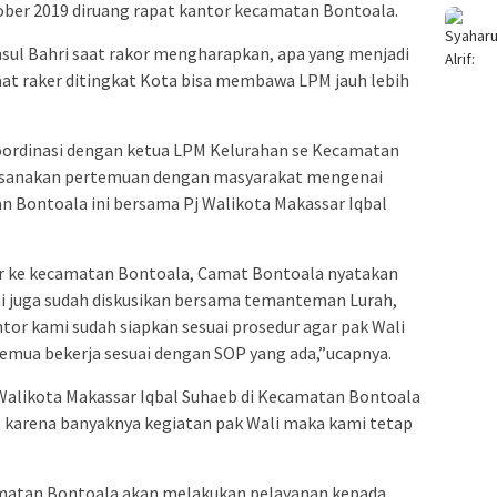
ber 2019 diruang rapat kantor kecamatan Bontoala.
ul Bahri saat rakor mengharapkan, apa yang menjadi
at raker ditingkat Kota bisa membawa LPM jauh lebih
koordinasi dengan ketua LPM Kelurahan se Kecamatan
ksanakan pertemuan dengan masyarakat mengenai
an Bontoala ini bersama Pj Walikota Makassar Iqbal
ar ke kecamatan Bontoala, Camat Bontoala nyatakan
ami juga sudah diskusikan bersama temanteman Lurah,
tor kami sudah siapkan sesuai prosedur agar pak Wali
emua bekerja sesuai dengan SOP yang ada,”ucapnya.
Walikota Makassar Iqbal Suhaeb di Kecamatan Bontoala
, karena banyaknya kegiatan pak Wali maka kami tetap
atan Bontoala akan melakukan pelayanan kepada