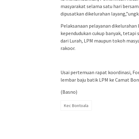
masyarakat selama satu hari bersam
dipusatkan dikelurahan layang,”ung
Pelaksanaan pelayanan dikelurahan 
kependudukan cukup banyak, tetapi s
dari Lurah, LPM maupun tokoh masy
rakoor.
Usai pertemuan rapat koordinasi, F
lembar baju batik LPM ke Camat Bon
(Basno)
Kec Bontoala