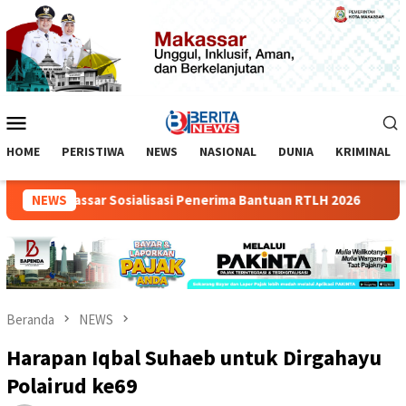
Loncat
ke
konten
Menu
Mobile
HOME
PERISTIWA
NEWS
NASIONAL
DUNIA
KRIMINAL
m Makassar Sosialisasi Penerima Bantuan RTLH 2026
NEWS
Indos
Beranda
NEWS
Harapan Iqbal Suhaeb untuk Dirgahayu
Polairud ke69