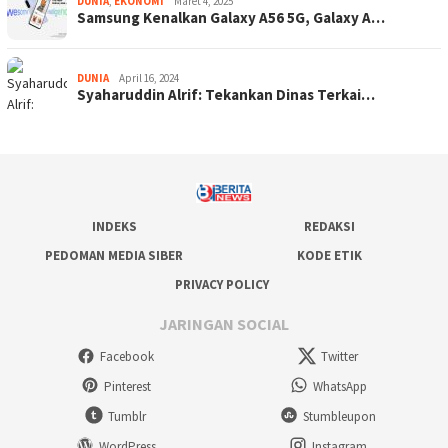
DUNIA
,
EKONOMI
Maret 4, 2025
Samsung Kenalkan Galaxy A56 5G, Galaxy A…
DUNIA
April 16, 2024
Syaharuddin Alrif: Tekankan Dinas Terkai…
INDEKS
REDAKSI
PEDOMAN MEDIA SIBER
KODE ETIK
PRIVACY POLICY
JARINGAN SOCIAL
Facebook
Twitter
Pinterest
WhatsApp
Tumblr
Stumbleupon
WordPress
Instagram