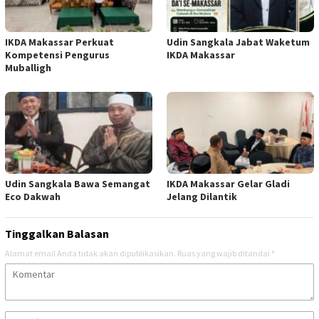
IKDA Makassar Perkuat
Udin Sangkala Jabat Waketum
Kompetensi Pengurus
IKDA Makassar
Muballigh
Udin Sangkala Bawa Semangat
IKDA Makassar Gelar Gladi
Eco Dakwah
Jelang Dilantik
Tinggalkan Balasan
Alamat email Anda tidak akan dipublikasikan.
Ruas yang wajib ditandai
*