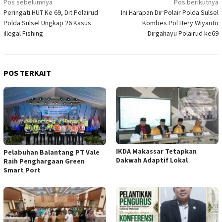
Navigasi
Pos sebelumnya
Pos berikutnya
Peringati HUT Ke 69, Dit Polairud
Ini Harapan Dir Polair Polda Sulsel
pos
Polda Sulsel Ungkap 26 Kasus
Kombes Pol Hery Wiyanto
iIlegal Fishing
Dirgahayu Polairud ke69
POS TERKAIT
IKDA Makassar Tetapkan
Pelabuhan Balantang PT Vale
Dakwah Adaptif Lokal
Raih Penghargaan Green
Smart Port