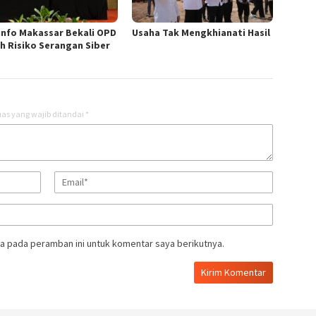
nfo Makassar Bekali OPD
Usaha Tak Mengkhianati Hasil
h Risiko Serangan Siber
as yang wajib ditandai
*
a pada peramban ini untuk komentar saya berikutnya.