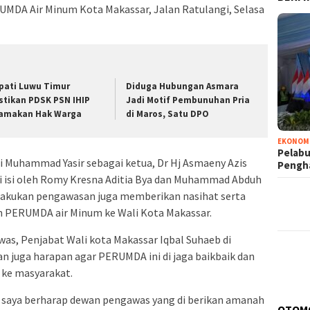
UMDA Air Minum Kota Makassar, Jalan Ratulangi, Selasa
pati Luwu Timur
Diduga Hubungan Asmara
stikan PDSK PSN IHIP
Jadi Motif Pembunuhan Pria
amakan Hak Warga
di Maros, Satu DPO
EKONOM
Pelabu
di Muhammad Yasir sebagai ketua, Dr Hj Asmaeny Azis
Pengh
di isi oleh Romy Kresna Aditia Bya dan Muhammad Abduh
lakukan pengawasan juga memberikan nasihat serta
n PERUMDA air Minum ke Wali Kota Makassar.
s, Penjabat Wali kota Makassar Iqbal Suhaeb di
 juga harapan agar PERUMDA ini di jaga baikbaik dan
 ke masyarakat.
da, saya berharap dewan pengawas yang di berikan amanah
OTOM