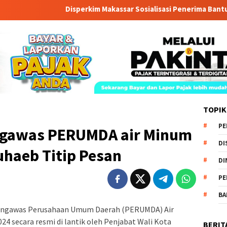
Disperkim Makassar Sosialisasi Penerima Bantuan RTLH 
TOPIK
PE
ngawas PERUMDA air Minum
DI
uhaeb Titip Pesan
DI
PE
BA
ngawas Perusahaan Umum Daerah (PERUMDA) Air
4 secara resmi di lantik oleh Penjabat Wali Kota
BERIT