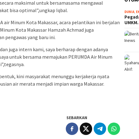
ya secara maksimal untuk bersamasama mengawal
at bisa optimal”,ungkap Iqbal.
DUNIA
,
E
Pegada
A air Minum Kota Makassar, acara pelantikan ini berjalan
UMKM
r Minum Kota Makassar Hamzah Achmad juga
n pengawas yang baru ini.
 dan juga intern kami, saya berharap dengan adanya
 saya untuk bersama memajukan PERUMDA Air Minum
i”,tegasnya.
 bentuk, kini masyarakat menunggu kerjakerja nyata
ibusian air merata menjadi impian warga Makassar.
SEBARKAN