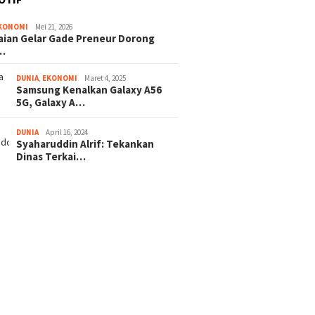
KONOMI
Mei 21, 2026
ian Gelar Gade Preneur Dorong
…
DUNIA
,
EKONOMI
Maret 4, 2025
Samsung Kenalkan Galaxy A56
5G, Galaxy A…
DUNIA
April 16, 2024
Syaharuddin Alrif: Tekankan
Dinas Terkai…