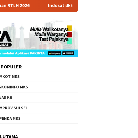
2026
Indosat dkk Luncurkan Zankore, Hub AI Terbesar Asi
 POPULER
MKOT MKS
SKOMINFO MKS
NAS KB
MPROV SULSEL
PENDA MKS
A UTAMA