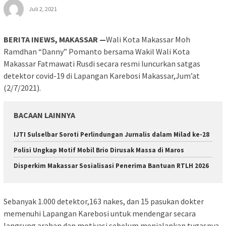
Juli 2, 2021
BERITA INEWS, MAKASSAR —
Wali Kota Makassar Moh
Ramdhan “Danny” Pomanto bersama Wakil Wali Kota
Makassar Fatmawati Rusdi secara resmi luncurkan satgas
detektor covid-19 di Lapangan Karebosi Makassar,Jum’at
(2/7/2021).
BACAAN LAINNYA
IJTI Sulselbar Soroti Perlindungan Jurnalis dalam Milad ke-28
Polisi Ungkap Motif Mobil Brio Dirusak Massa di Maros
Disperkim Makassar Sosialisasi Penerima Bantuan RTLH 2026
Sebanyak 1.000 detektor,163 nakes, dan 15 pasukan dokter
memenuhi Lapangan Karebosi untuk mendengar secara
langsung arahan dan motivasi sebelum menjalankan tugasnya