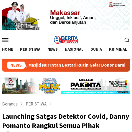
Loncat
ke
konten
Menu
Mobile
HOME
PERISTIWA
NEWS
NASIONAL
DUNIA
KRIMINAL
isten, Masjid Nur Intan Lestari Rutin Gelar Donor Darah
NEWS
Beranda
PERISTIWA
Launching Satgas Detektor Covid, Danny
Pomanto Rangkul Semua Pihak