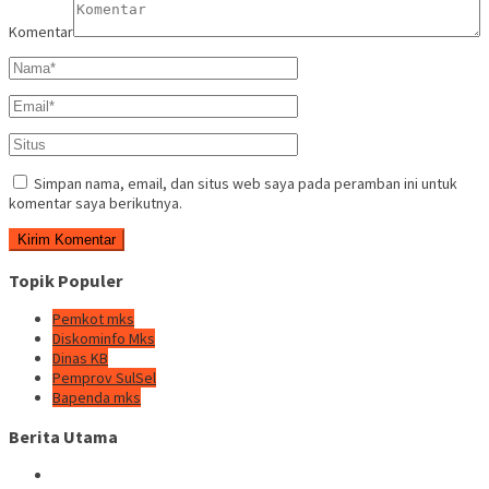
Komentar
Simpan nama, email, dan situs web saya pada peramban ini untuk
komentar saya berikutnya.
Topik Populer
Pemkot mks
Diskominfo Mks
Dinas KB
Pemprov SulSel
Bapenda mks
Berita Utama