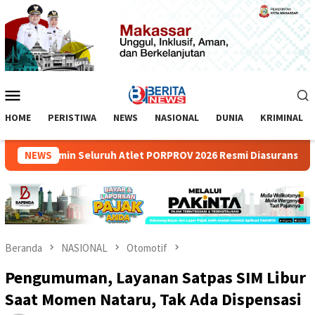
Loncat
ke
konten
Menu
Mobile
HOME
PERISTIWA
NEWS
NASIONAL
DUNIA
KRIMINAL
ssar Jamin Seluruh Atlet PORPROV 2026 Resmi Diasuransikan
NEWS
Beranda
NASIONAL
Otomotif
Pengumuman, Layanan Satpas SIM Libur
Saat Momen Nataru, Tak Ada Dispensasi