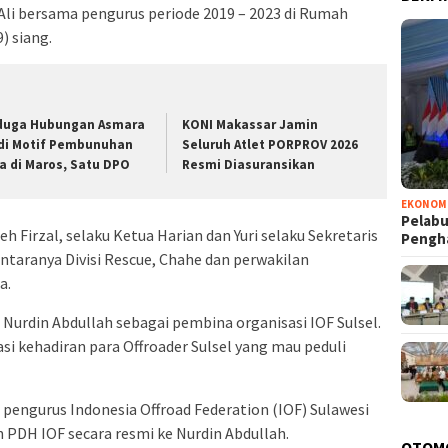
Ali bersama pengurus periode 2019 – 2023 di Rumah
) siang.
duga Hubungan Asmara
KONI Makassar Jamin
di Motif Pembunuhan
Seluruh Atlet PORPROV 2026
ia di Maros, Satu DPO
Resmi Diasuransikan
EKONOM
Pelabu
eh Firzal, selaku Ketua Harian dan Yuri selaku Sekretaris
Pengh
ntaranya Divisi Rescue, Chahe dan perwakilan
a.
Nurdin Abdullah sebagai pembina organisasi IOF Sulsel.
si kehadiran para Offroader Sulsel yang mau peduli
 pengurus Indonesia Offroad Federation (IOF) Sulawesi
 PDH IOF secara resmi ke Nurdin Abdullah.
OTOM