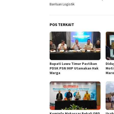
pos
Bantuan Logistik
POS TERKAIT
Bupati Luwu Timur Pastikan
Didu
PDSK PSN IHIP Utamakan Hak
Moti
Warga
Maro
Kominfo Makassar Bekali OPD
Usah