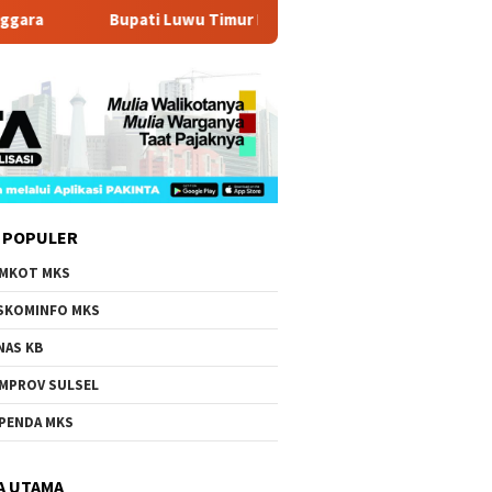
Bupati Luwu Timur Pastikan PDSK PSN IHIP Utamakan Hak Wa
 POPULER
MKOT MKS
SKOMINFO MKS
NAS KB
MPROV SULSEL
PENDA MKS
A UTAMA