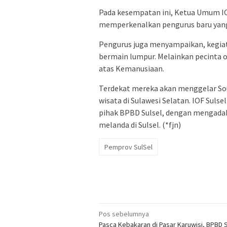
Pada kesempatan ini, Ketua Umum I
memperkenalkan pengurus baru yang 
Pengurus juga menyampaikan, kegiat
bermain lumpur. Melainkan pecinta 
atas Kemanusiaan.
Terdekat mereka akan menggelar Sou
wisata di Sulawesi Selatan. IOF Suls
pihak BPBD Sulsel, dengan mengadaka
melanda di Sulsel. (*fjn)
Pemprov SulSel
Navigasi
Pos sebelumnya
Pasca Kebakaran di Pasar Karuwisi, BPBD 