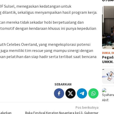
OF Sulsel, menegaskan kedatangan untuk
dilantik, sekaligus menyampaikan hasil program kerja.
an mereka tidak sekadar hobi berpetualang dan
otomotif dengan kendaraan khusus ini punya kepedulian
th Celebes Overland, yang mengeksplorasi potensi
el juga memiliki tim rescue yang mampu sinergi dengan
DUNIA
,
E
n pelatihan dan siap hadir serta terlibat saat bencana
Pegada
UMKM
SEBARKAN
Pos berikutnya
Salurkan
Buka Festival Keraton Nusantara ke13, Gubernur