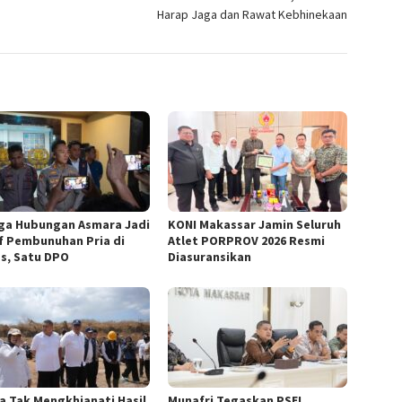
Harap Jaga dan Rawat Kebhinekaan
ga Hubungan Asmara Jadi
KONI Makassar Jamin Seluruh
f Pembunuhan Pria di
Atlet PORPROV 2026 Resmi
s, Satu DPO
Diasuransikan
a Tak Mengkhianati Hasil
Munafri Tegaskan PSEL