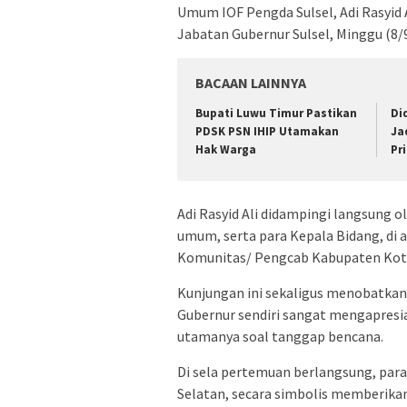
Umum IOF Pengda Sulsel, Adi Rasyid 
Jabatan Gubernur Sulsel, Minggu (8/9
BACAAN LAINNYA
Bupati Luwu Timur Pastikan
Di
PDSK PSN IHIP Utamakan
Ja
Hak Warga
Pr
Adi Rasyid Ali didampingi langsung ol
umum, serta para Kepala Bidang, di a
Komunitas/ Pengcab Kabupaten Kot
Kunjungan ini sekaligus menobatkan 
Gubernur sendiri sangat mengapresia
utamanya soal tanggap bencana.
Di sela pertemuan berlangsung, para
Selatan, secara simbolis memberikan