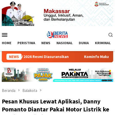
Loncat
ke
konten
Menu
Mobile
HOME
PERISTIWA
NEWS
NASIONAL
DUNIA
KRIMINAL
PORPROV 2026 Resmi Diasuransikan
NEWS
Kominfo Makassar Beka
Beranda
Balaikota
Pesan Khusus Lewat Aplikasi, Danny
Pomanto Diantar Pakai Motor Listrik ke