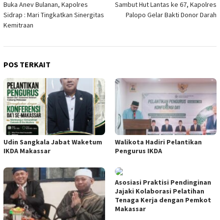
Buka Anev Bulanan, Kapolres
Sambut Hut Lantas ke 67, Kapolres
pos
Sidrap : Mari Tingkatkan Sinergitas
Palopo Gelar Bakti Donor Darah
Kemitraan
POS TERKAIT
Udin Sangkala Jabat Waketum
Walikota Hadiri Pelantikan
IKDA Makassar
Pengurus IKDA
Asosiasi Praktisi Pendinginan
Jajaki Kolaborasi Pelatihan
Tenaga Kerja dengan Pemkot
Makassar