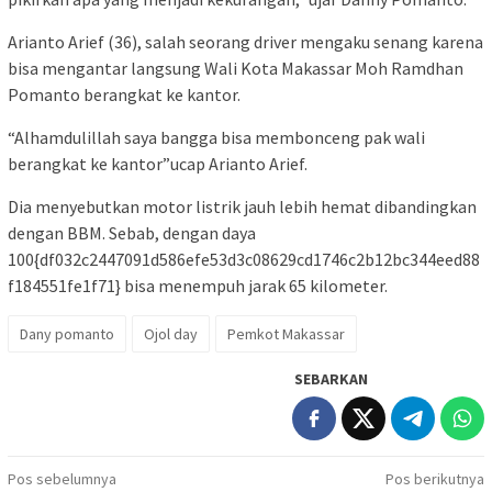
Arianto Arief (36), salah seorang driver mengaku senang karena
bisa mengantar langsung Wali Kota Makassar Moh Ramdhan
Pomanto berangkat ke kantor.
“Alhamdulillah saya bangga bisa membonceng pak wali
berangkat ke kantor”ucap Arianto Arief.
Dia menyebutkan motor listrik jauh lebih hemat dibandingkan
dengan BBM. Sebab, dengan daya
100{df032c2447091d586efe53d3c08629cd1746c2b12bc344eed88
f184551fe1f71} bisa menempuh jarak 65 kilometer.
Dany pomanto
Ojol day
Pemkot Makassar
SEBARKAN
Navigasi
Pos sebelumnya
Pos berikutnya