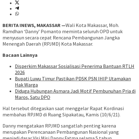
BERITA INEWS, MAKASSAR —
Wali Kota Makassar, Moh.
Ramdhan ‘Danny’ Pomanto meminta seluruh OPD untuk
menyusun secara cepat Rencana Pembangunan Jangka
Menengah Daerah (RPJMD) Kota Makassar.
Bacaan Lainnya
Disperkim Makassar Sosialisasi Penerima Bantuan RTLH
2026
Bupati Luwu Timur Pastikan PDSK PSN IHIP Utamakan
Hak Warga
Diduga Hubungan Asmara Jadi Motif Pembunuhan Pria di
Maros, Satu DPO
Hal tersebut ditegaskan saat menggelar Rapat Kordinasi
membahas RPJMD di Ruang Sipakatau, Kamis (10/6/21).
Danny mengatakan RPJMD sangatlah penting karena
merupakan Perencanaan Pembangunan Nasional yang
menjadi dasar Visi Misi Danny Fatma selama 5 tahun.