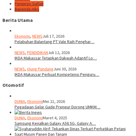
Pemprov SulSel
Bapenda mks
Berita Utama
Ekonomi
,
NEWS
Juli 17, 2026
Pelabuhan Balantang PT Vale Raih Penghar…
NEWS
,
PENDIDIKAN
Juli 12, 2026
IKDA Makassar Tetapkan Dakwah Adaptif Lo…
NEWS
,
Ujung Pandang
Juni 30, 2026
IKDA Makassar Perkuat Kompetensi Penguru…
Otomotif
DUNIA
,
Ekonomi
Mei 21, 2026
Pegadaian Gelar Gade Preneur Dorong UMKM…
DUNIA
,
Ekonomi
Maret 4, 2025
Samsung Kenalkan Galaxy A56 5G, Galaxy A…