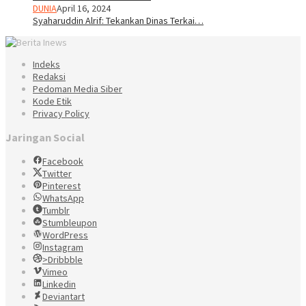
DUNIA
April 16, 2024
Syaharuddin Alrif: Tekankan Dinas Terkai…
Indeks
Redaksi
Pedoman Media Siber
Kode Etik
Privacy Policy
Jaringan Social
Facebook
Twitter
Pinterest
WhatsApp
Tumblr
Stumbleupon
WordPress
Instagram
>Dribbble
Vimeo
Linkedin
Deviantart