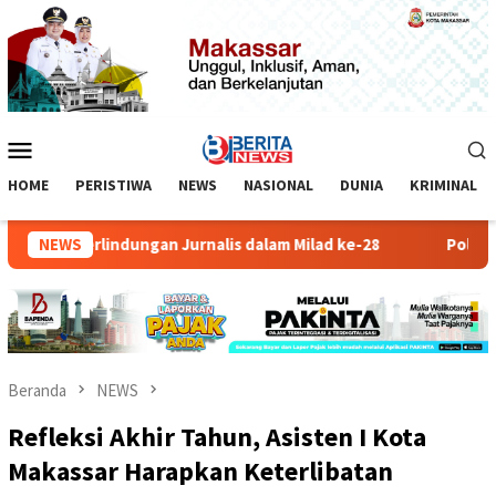
Loncat
ke
konten
Menu
Mobile
HOME
PERISTIWA
NEWS
NASIONAL
DUNIA
KRIMINAL
roti Perlindungan Jurnalis dalam Milad ke-28
NEWS
Polisi Ungkap
Beranda
NEWS
Refleksi Akhir Tahun, Asisten I Kota
Makassar Harapkan Keterlibatan