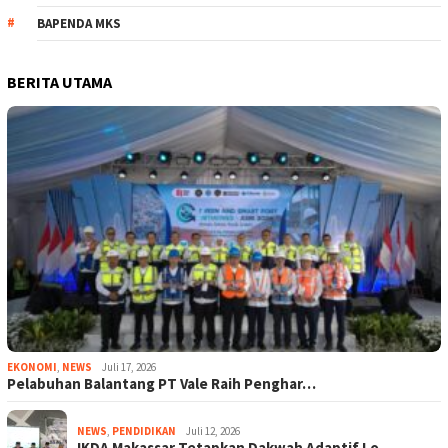
BAPENDA MKS
BERITA UTAMA
EKONOMI
,
NEWS
Juli 17, 2026
Pelabuhan Balantang PT Vale Raih Penghar…
NEWS
,
PENDIDIKAN
Juli 12, 2026
IKDA Makassar Tetapkan Dakwah Adaptif Lo…