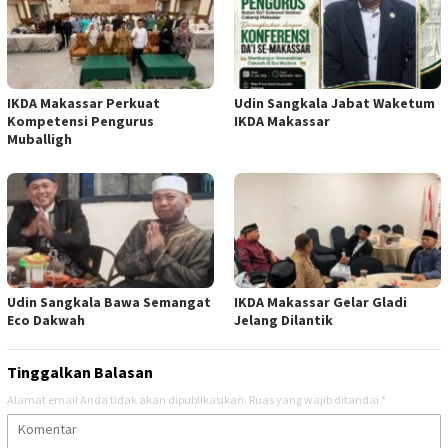
IKDA Makassar Perkuat
Udin Sangkala Jabat Waketum
Kompetensi Pengurus
IKDA Makassar
Muballigh
Udin Sangkala Bawa Semangat
IKDA Makassar Gelar Gladi
Eco Dakwah
Jelang Dilantik
Tinggalkan Balasan
Alamat email Anda tidak akan dipublikasikan.
Ruas yang wajib ditandai
*