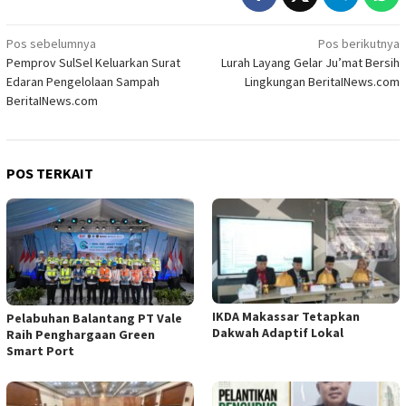
Navigasi
Pos sebelumnya
Pos berikutnya
Pemprov SulSel Keluarkan Surat
Lurah Layang Gelar Ju’mat Bersih
pos
Edaran Pengelolaan Sampah
Lingkungan BeritaINews.com
BeritaINews.com
POS TERKAIT
IKDA Makassar Tetapkan
Pelabuhan Balantang PT Vale
Dakwah Adaptif Lokal
Raih Penghargaan Green
Smart Port