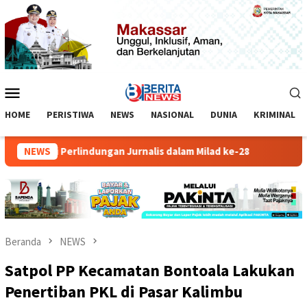
Loncat
ke
konten
Menu
Mobile
HOME
PERISTIWA
NEWS
NASIONAL
DUNIA
KRIMINAL
r Soroti Perlindungan Jurnalis dalam Milad ke-28
NEWS
Polisi Un
Beranda
NEWS
Satpol PP Kecamatan Bontoala Lakukan
Penertiban PKL di Pasar Kalimbu