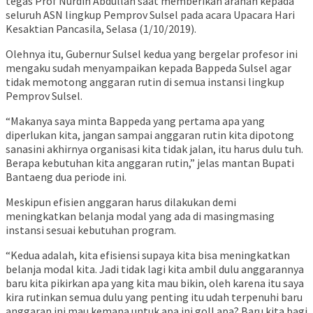
tegas Prof Nurdin Abdullah saat memberikan arahan kepada
seluruh ASN lingkup Pemprov Sulsel pada acara Upacara Hari
Kesaktian Pancasila, Selasa (1/10/2019).
Olehnya itu, Gubernur Sulsel kedua yang bergelar profesor ini
mengaku sudah menyampaikan kepada Bappeda Sulsel agar
tidak memotong anggaran rutin di semua instansi lingkup
Pemprov Sulsel.
“Makanya saya minta Bappeda yang pertama apa yang
diperlukan kita, jangan sampai anggaran rutin kita dipotong
sanasini akhirnya organisasi kita tidak jalan, itu harus dulu tuh.
Berapa kebutuhan kita anggaran rutin,” jelas mantan Bupati
Bantaeng dua periode ini.
Meskipun efisien anggaran harus dilakukan demi
meningkatkan belanja modal yang ada di masingmasing
instansi sesuai kebutuhan program.
“Kedua adalah, kita efisiensi supaya kita bisa meningkatkan
belanja modal kita. Jadi tidak lagi kita ambil dulu anggarannya
baru kita pikirkan apa yang kita mau bikin, oleh karena itu saya
kira rutinkan semua dulu yang penting itu udah terpenuhi baru
anggaran ini mau kemana untuk apa ini goll apa? Baru kita bagi