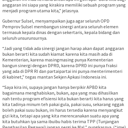
anggaran ini siapa yang kirakira memiliki sebuah program yang
menjadi program utama kita,” jelasnya.
Gubernur Sulsel, menyampaikan juga agar seluruh OPD
Pemprov Sulsel membangun sinergi antara seluruh elemen
termasuk kepala dinas dengan sekertaris, kepala bidang dan
seluruh unsurunsurnya.
“Jadi yang tidak ada sinergi jangan harap akan dapat anggaran
bukan berarti kita sudah kiamat karena kita masih ada di
Kementerian, karena masingmasing punya Kementerian
bangun sinergi dengan DPRD, karena DPRD ini punya fraksi
yang ada di DPR RI dan partaipartai ini punya menterimenteri
di kabinet,” tegas mantan Sekjen Apkasi Indonesia ini.
“Saya kira ini, supaya jangan hanya berpikir APBD kita
bagaimana menghabiskan, bukan, apa yang mau dihasilkan
nah tentu program efisiensi kita bukan berarti kita harus yang
kita tadinya minum teh pakai gula, pakai susu, sekarang nggak
boleh pakai susu bukan, ini harus tersedia karena menyangkut
gizi kita, tetapi apa yang kita merencanakan suatu apa yang
kita butuhkan iya sama ibuibu habis terima TPP (Tunjangan
Penghasilan Pegawai) jangan pergi ke Mal,” pungkasnya. (*ime)